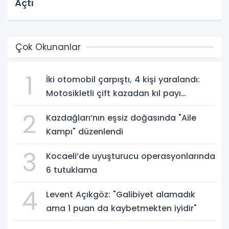
Açtı
Çok Okunanlar
1
İki otomobil çarpıştı, 4 kişi yaralandı:
Motosikletli çift kazadan kıl payı
kurtuldu
2
Kazdağları’nın eşsiz doğasında "Aile
Kampı" düzenlendi
3
Kocaeli’de uyuşturucu operasyonlarında
6 tutuklama
4
Levent Açıkgöz: "Galibiyet alamadık
ama 1 puan da kaybetmekten iyidir"