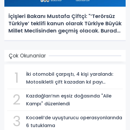
İçişleri Bakanı Mustafa Çiftçi: "‘Terörsüz
Türkiye’ teklifi kanun olarak Türkiye Büyük
Millet Meclisinden geçmiş olacak. Burada
en büyük pay Cumhurbaşkanımıza ait."
Çok Okunanlar
1
İki otomobil çarpıştı, 4 kişi yaralandı:
Motosikletli çift kazadan kıl payı
kurtuldu
2
Kazdağları’nın eşsiz doğasında "Aile
Kampı" düzenlendi
3
Kocaeli’de uyuşturucu operasyonlarında
6 tutuklama