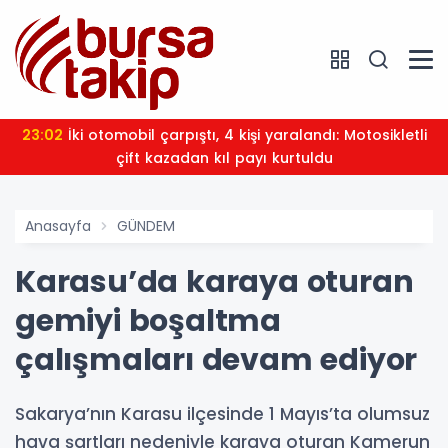
23:02
İki otomobil çarpıştı, 4 kişi yaralandı: Motosikletli
çift kazadan kıl payı kurtuldu
Anasayfa
GÜNDEM
Karasu’da karaya oturan
gemiyi boşaltma
çalışmaları devam ediyor
Sakarya’nın Karasu ilçesinde 1 Mayıs’ta olumsuz
hava şartları nedeniyle karaya oturan Kamerun