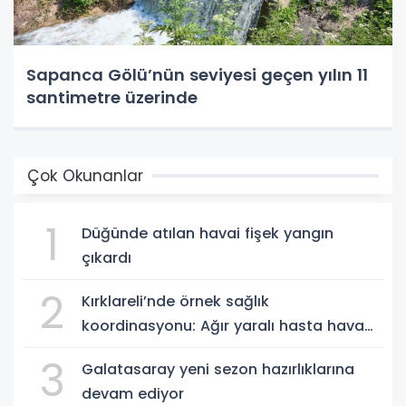
Sapanca Gölü’nün seviyesi geçen yılın 11
santimetre üzerinde
Çok Okunanlar
1
Düğünde atılan havai fişek yangın
çıkardı
2
Kırklareli’nde örnek sağlık
koordinasyonu: Ağır yaralı hasta hava
ambulansıyla Ankara’ya sevk edildi
3
Galatasaray yeni sezon hazırlıklarına
devam ediyor