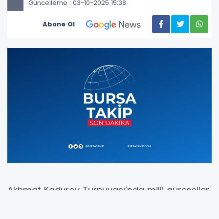
Güncelleme : 03-10-2025 15:38
Abone Ol
Akhmat Kadyrov Turnuvası’nda milli güreşçiler
Muhammet Karavuş, Osman Gökçen ve