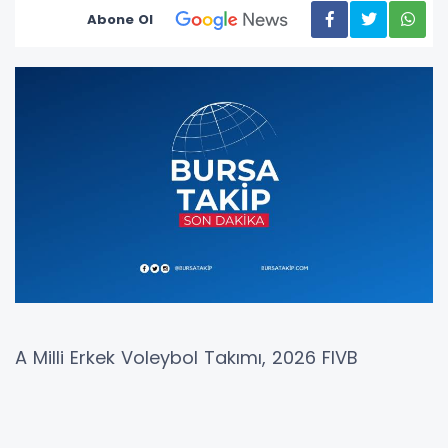
Abone Ol
A Milli Erkek Voleybol Takımı, 2026 FIVB
Voleybol Milletler Ligi’ndeki ikinci maçında son
iki Olimpiyat şampiyonu Fransa’yı 3-0 mağlup
ederek ilk galibiyetini aldı.