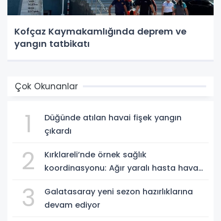
Kofçaz Kaymakamlığında deprem ve
yangın tatbikatı
Çok Okunanlar
1
Düğünde atılan havai fişek yangın
çıkardı
2
Kırklareli’nde örnek sağlık
koordinasyonu: Ağır yaralı hasta hava
ambulansıyla Ankara’ya sevk edildi
3
Galatasaray yeni sezon hazırlıklarına
devam ediyor