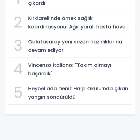
çıkardı
2
Kırklareli’nde örnek sağlık
koordinasyonu: Ağır yaralı hasta hava
ambulansıyla Ankara’ya sevk edildi
3
Galatasaray yeni sezon hazırlıklarına
devam ediyor
4
Vincenzo Italiano: "Takım olmayı
başardık"
5
Heybeliada Deniz Harp Okulu’nda çıkan
yangın söndürüldü