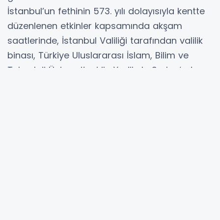
İstanbul’un fethinin 573. yılı dolayısıyla kentte
düzenlenen etkinler kapsamında akşam
saatlerinde, İstanbul Valiliği tarafından valilik
binası, Türkiye Uluslararası İslam, Bilim ve
Teknoloji Üniversitesi ile Yedikule Surları‘nda
video mapping gösterileri düzenledi.
Çevredeki vatandaşlar tarafından ilgi odağı
olan gösterilerde, valilik binasına Türk bayrağı
yansıtıldı, İstanbul’un fethine özel hazırlanan
görseller yer aldı.
YORUMLAR