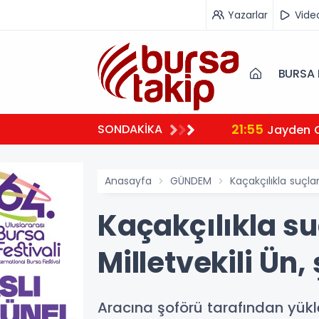
Yazarlar
Vide
BURSA 
21:55
SONDAKİKA
Jayden 
Anasayfa
GÜNDEM
Kaçakçılıkla suçla
Kaçakçılıkla s
Milletvekili Ün,
Aracına şoförü tarafından yükl