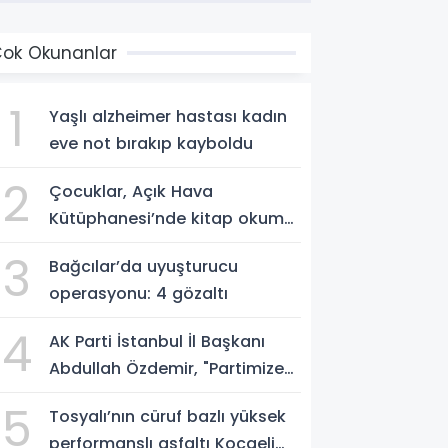
ok Okunanlar
1
Yaşlı alzheimer hastası kadın
eve not bırakıp kayboldu
2
Çocuklar, Açık Hava
Kütüphanesi’nde kitap okuma
alışkanlığı kazanıyorlar
3
Bağcılar’da uyuşturucu
operasyonu: 4 gözaltı
4
AK Parti İstanbul İl Başkanı
Abdullah Özdemir, "Partimize
katılımlar sadece AK Parti’nin
5
Tosyalı’nın cüruf bazlı yüksek
değil, Türkiye’nin büyümesidir"
performanslı asfaltı Kocaeli