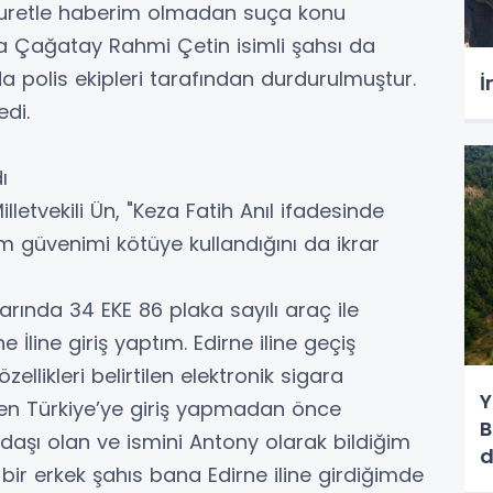
uretle haberim olmadan suça konu
ına Çağatay Rahmi Çetin isimli şahsı da
a polis ekipleri tarafından durdurulmuştur.
İ
di.
ı
letvekili Ün, "Keza Fatih Anıl ifadesinde
m güvenimi kötüye kullandığını da ikrar
arında 34 EKE 86 plaka sayılı araç ile
e İline giriş yaptım. Edirne iline geçiş
ellikleri belirtilen elektronik sigara
Y
Ben Türkiye’ye giriş yapmadan önce
B
daşı olan ve ismini Antony olarak bildiğim
d
 bir erkek şahıs bana Edirne iline girdiğimde