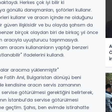
aydı. Herkes çok iyi bilir ki
eya gönüllü danışmanları, şoförleri kullanır.
leri kullanır ve aracın içinde ne olduğunu
r güven ilişkisidir ve bu olayda şahsım da
zer birçok olaydan biri de birkaç yıl önce
m aracıyla uyuşturucu taşınmasıydı.
A
m aracını kullananların yaptığı benzeri
Ö
lanabilir" ifadelerini kullandı.
i
i
alar aracıma yüklenmiştir"
g
 Fatih Anıl, Bulgaristan dönüşü beni
 de kendisine aracın servis zamanının
i servise götürülmesi gerektiğini belirterek,
mın İstanbul’da servise götürülmesi
e geçtim. Şahıs, ben evimde istirahatte