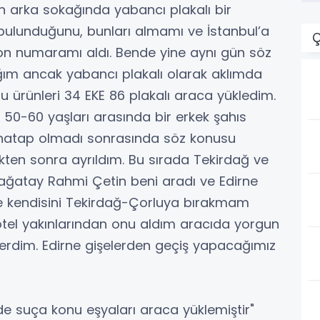
tin arka sokağında yabancı plakalı bir
 bulunduğunu, bunları almamı ve İstanbul’a
Ç
on numaramı aldı. Bende yine aynı gün söz
ım ancak yabancı plakalı olarak aklımda
u ürünleri 34 EKE 86 plakalı araca yükledim.
 50-60 yaşları arasında bir erkek şahıs
muhatap olmadı sonrasında söz konusu
kten sonra ayrıldım. Bu sırada Tekirdağ ve
ağatay Rahmi Çetin beni aradı ve Edirne
 kendisini Tekirdağ-Çorluya bırakmam
otel yakınlarından onu aldım aracıda yorgun
rdim. Edirne gişelerden geçiş yapacağımız
e suça konu eşyaları araca yüklemiştir"