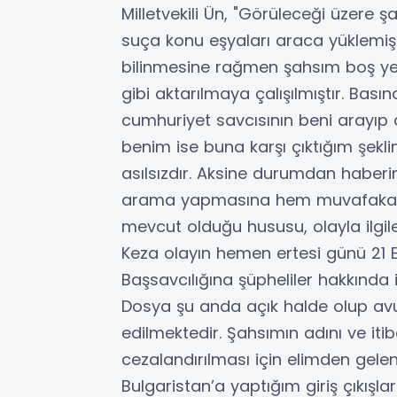
Milletvekili Ün, "Görüleceği üzere
suça konu eşyaları araca yüklemi
bilinmesine rağmen şahsım boş ye
gibi aktarılmaya çalışılmıştır. Bas
cumhuriyet savcısının beni arayıp
benim ise buna karşı çıktığım şekl
asılsızdır. Aksine durumdan haber
arama yapmasına hem muvafakat
mevcut olduğu hususu, olayla ilgi
Keza olayın hemen ertesi günü 21 E
Başsavcılığına şüpheliler hakkında
Dosya şu anda açık halde olup avuk
edilmektedir. Şahsımın adını ve itib
cezalandırılması için elimden gele
Bulgaristan’a yaptığım giriş çıkışlarl