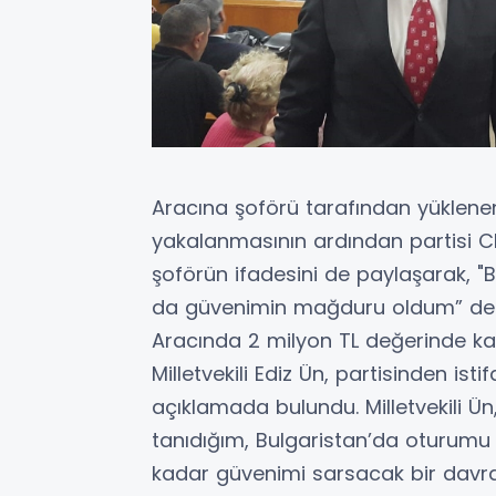
Aracına şoförü tarafından yüklenen
yakalanmasının ardından partisi CHP
şoförün ifadesini de paylaşarak, "B
da güvenimin mağduru oldum” ded
Aracında 2 milyon TL değerinde ka
Milletvekili Ediz Ün, partisinden ist
açıklamada bulundu. Milletvekili Ün
tanıdığım, Bulgaristan’da oturumu ol
kadar güvenimi sarsacak bir davra