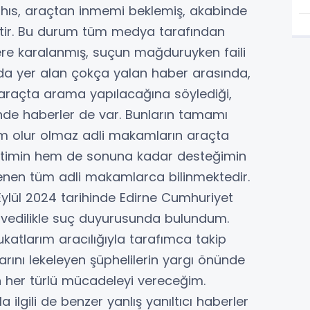
 şahıs, araçtan inmemi beklemiş, akabinde
ştir. Bu durum tüm medya tarafından
re karalanmış, suçun mağduruyken faili
ında yer alan çokça yalan haber arasında,
 araçta arama yapılacağına söylediği,
inde haberler de var. Bunların tamamı
im olur olmaz adli makamların araçta
imin hem de sonuna kadar desteğimin
lenen tüm adli makamlarca bilinmektedir.
ylül 2024 tarihinde Edirne Cumhuriyet
 ivedilikle suç duyurusunda bulundum.
atlarım aracılığıyla tarafımca takip
arını lekeleyen şüphelilerin yargı önünde
n her türlü mücadeleyi vereceğim.
a ilgili de benzer yanlış yanıltıcı haberler