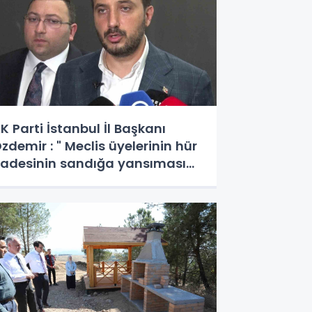
K Parti İstanbul İl Başkanı
zdemir : " Meclis üyelerinin hür
radesinin sandığa yansıması
çin tüm hukukçularımızla
erekli başvurumuzu yapacağız"