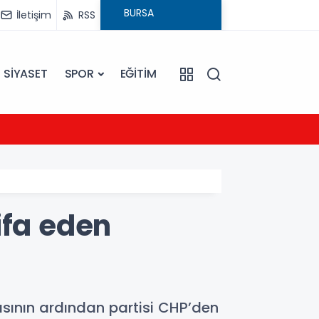
İletişim
RSS
SİYASET
SPOR
EĞİTİM
21:54
UEFA Ş
ifa eden
sının ardından partisi CHP’den