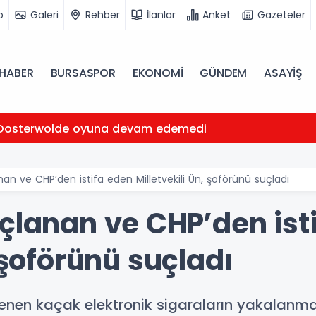
o
Galeri
Rehber
İlanlar
Anket
Gazeteler
HABER
BURSASPOR
EKONOMİ
GÜNDEM
ASAYİŞ
Oosterwolde oyuna devam edemedi
nan ve CHP’den istifa eden Milletvekili Ün, şoförünü suçladı
uçlanan ve CHP’den ist
 şoförünü suçladı
enen kaçak elektronik sigaraların yakalanma