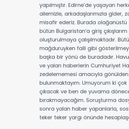
yapılmıştır. Edirne’de yaşayan herke
ailemizle, arkadaşlarımızla gider,
misafir ederiz. Burada olağanüstü 
bütün Bulgaristan’a giriş çıkışlarım F
oluşturulmaya çalışılmaktadır. Bütü
mağduruyken faili gibi gösterilmeye
başka bir yönü de buradadır. Havuz
ve yalan haberlerin Cumhuriyet Halk
zedelememesi amacıyla gönülden b
bulunmaktayım. Umuyorum ki çok 
çıkacak ve ben de yuvama döneceğim
bırakmayacağım. Soruşturma dosya
sonra yalan haber yapanlarla, sosy
teker teker yargı önünde hesaplaş