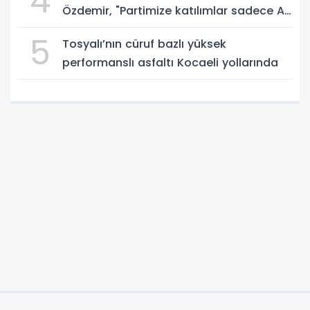
4
Özdemir, "Partimize katılımlar sadece AK
Parti’nin değil, Türkiye’nin büyümesidir"
5
Tosyalı’nın cüruf bazlı yüksek
performanslı asfaltı Kocaeli yollarında