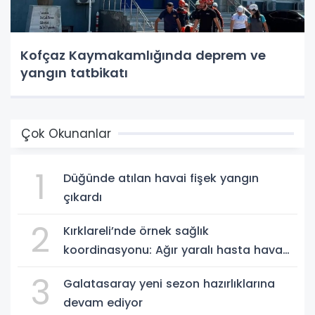
Kofçaz Kaymakamlığında deprem ve
yangın tatbikatı
Çok Okunanlar
1
Düğünde atılan havai fişek yangın
çıkardı
2
Kırklareli’nde örnek sağlık
koordinasyonu: Ağır yaralı hasta hava
ambulansıyla Ankara’ya sevk edildi
3
Galatasaray yeni sezon hazırlıklarına
devam ediyor