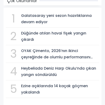
Çok Okunanlar
1
Galatasaray yeni sezon hazırlıklarına
devam ediyor
2
Düğünde atılan havai fişek yangın
çıkardı
3
OYAK Çimento, 2026’nın ikinci
çeyreğinde de olumlu performansını
sürdürdü
4
Heybeliada Deniz Harp Okulu’nda çıkan
yangın söndürüldü
5
Ezine açıklarında 14 kaçak göçmen
yakalandı