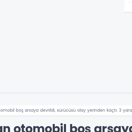
omobil boş arsaya devrildi, sürücüsü olay yerinden kaçtı: 3 yaral
n otomobil boş arsaya