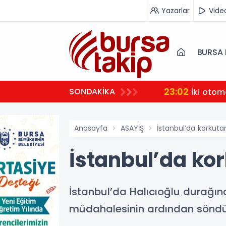
Yazarlar
Vide
BURSA 
23:02
SONDAKİKA
İki otom
Anasayfa
ASAYİŞ
İstanbul’da korkut
İstanbul’da ko
İstanbul’da Halıcıoğlu durağın
müdahalesinin ardından söndür