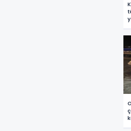
K
t
y
O
ç
k