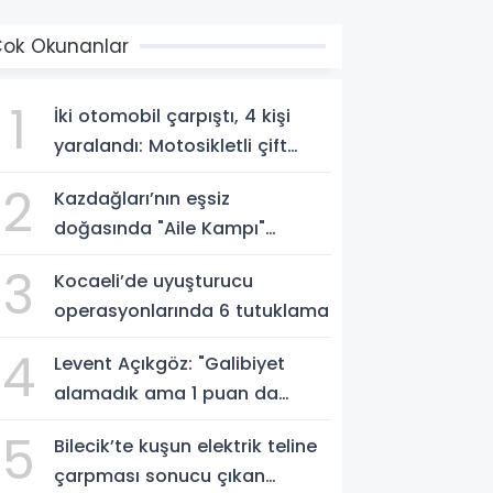
ok Okunanlar
1
İki otomobil çarpıştı, 4 kişi
yaralandı: Motosikletli çift
kazadan kıl payı kurtuldu
2
Kazdağları’nın eşsiz
doğasında "Aile Kampı"
düzenlendi
3
Kocaeli’de uyuşturucu
operasyonlarında 6 tutuklama
4
Levent Açıkgöz: "Galibiyet
alamadık ama 1 puan da
kaybetmekten iyidir"
5
Bilecik’te kuşun elektrik teline
çarpması sonucu çıkan