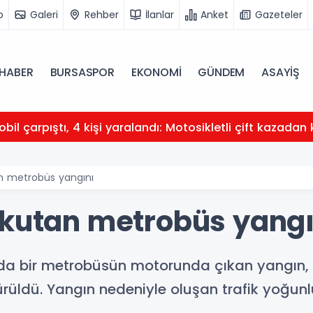
o
Galeri
Rehber
İlanlar
Anket
Gazeteler
HABER
BURSASPOR
EKONOMİ
GÜNDEM
ASAYİŞ
obil çarpıştı, 4 kişi yaralandı: Motosikletli çift kazadan 
an metrobüs yangını
rkutan metrobüs yangı
da bir metrobüsün motorunda çıkan yangın, it
üldü. Yangın nedeniyle oluşan trafik yoğun