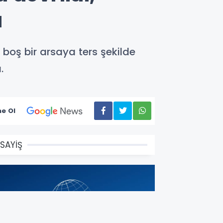
ı
oş bir arsaya ters şekilde
.
e Ol
SAYİŞ