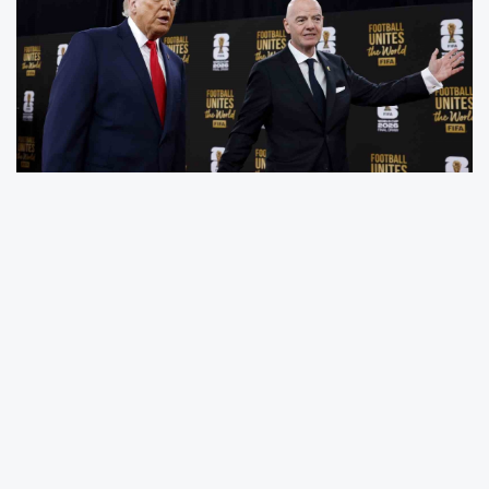
ABD’li futbolcu Folarin Balogun’un, Bosna
Hersek maçında kırmızı kart görmesine
rağmen son 16 turunda oynanacak Belçika
müsabakası öncesi cezasının ertelenmesi
futbol dünyasının gündemine oturdu. ABD
Başkanı Donald Trump, cezayı erteleyen