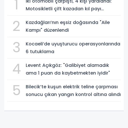
1
İki otomobil çarpıştı, 4 kişi yaralandı:
Motosikletli çift kazadan kıl payı
kurtuldu
2
Kazdağları’nın eşsiz doğasında "Aile
Kampı" düzenlendi
3
Kocaeli’de uyuşturucu operasyonlarında
6 tutuklama
4
Levent Açıkgöz: "Galibiyet alamadık
ama 1 puan da kaybetmekten iyidir"
5
Bilecik’te kuşun elektrik teline çarpması
sonucu çıkan yangın kontrol altına alındı