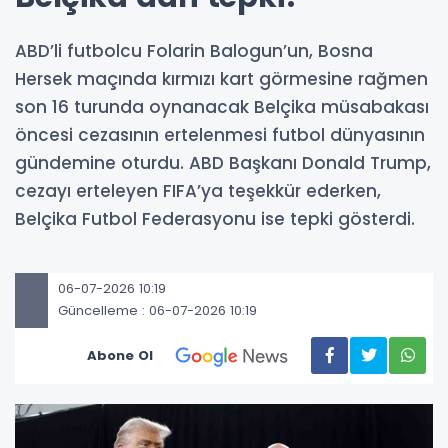
ABD’li futbolcu Folarin Balogun’un, Bosna
Hersek maçında kırmızı kart görmesine rağmen
son 16 turunda oynanacak Belçika müsabakası
öncesi cezasının ertelenmesi futbol dünyasının
gündemine oturdu. ABD Başkanı Donald Trump,
cezayı erteleyen FIFA’ya teşekkür ederken,
Belçika Futbol Federasyonu ise tepki gösterdi.
06-07-2026 10:19
Güncelleme : 06-07-2026 10:19
Abone Ol