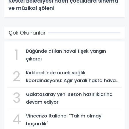
Kestel Belediyesi’nden çocuklara sinema
ve müzikal şöleni
Çok Okunanlar
1
Düğünde atılan havai fişek yangın
çıkardı
2
Kırklareli’nde örnek sağlık
koordinasyonu: Ağır yaralı hasta hava
ambulansıyla Ankara’ya sevk edildi
3
Galatasaray yeni sezon hazırlıklarına
devam ediyor
4
Vincenzo Italiano: "Takım olmayı
başardık"