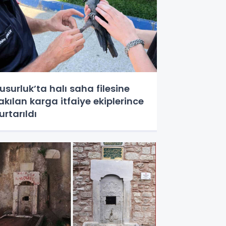
usurluk’ta halı saha filesine
akılan karga itfaiye ekiplerince
urtarıldı