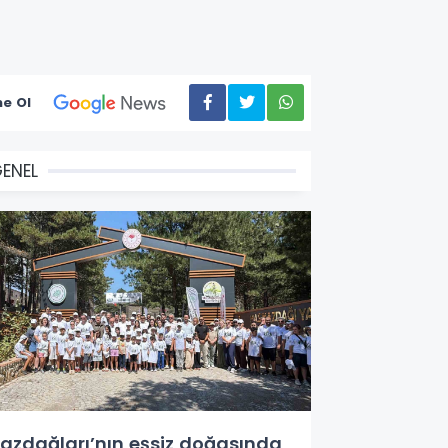
e Ol
ENEL
azdağları’nın eşsiz doğasında