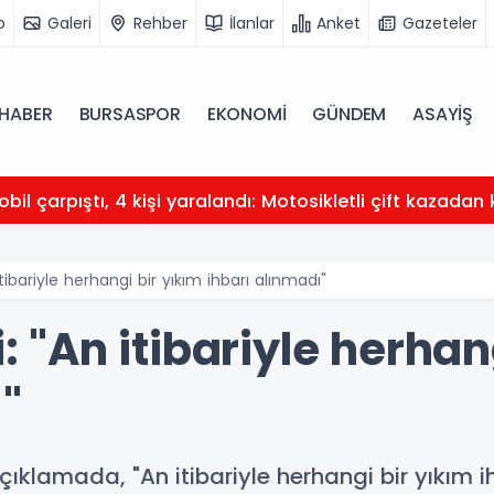
o
Galeri
Rehber
İlanlar
Anket
Gazeteler
HABER
BURSASPOR
EKONOMİ
GÜNDEM
ASAYİŞ
obil çarpıştı, 4 kişi yaralandı: Motosikletli çift kazadan 
 itibariyle herhangi bir yıkım ihbarı alınmadı"
i: "An itibariyle herhan
"
çıklamada, "An itibariyle herhangi bir yıkım i