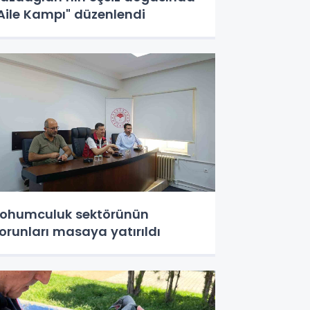
Aile Kampı" düzenlendi
ohumculuk sektörünün
orunları masaya yatırıldı