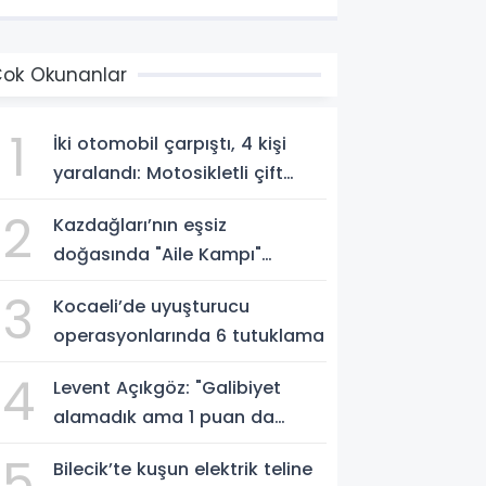
ok Okunanlar
1
İki otomobil çarpıştı, 4 kişi
yaralandı: Motosikletli çift
kazadan kıl payı kurtuldu
2
Kazdağları’nın eşsiz
doğasında "Aile Kampı"
düzenlendi
3
Kocaeli’de uyuşturucu
operasyonlarında 6 tutuklama
4
Levent Açıkgöz: "Galibiyet
alamadık ama 1 puan da
kaybetmekten iyidir"
5
Bilecik’te kuşun elektrik teline