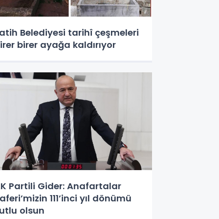
atih Belediyesi tarihî çeşmeleri
irer birer ayağa kaldırıyor
K Partili Gider: Anafartalar
aferi’mizin 111’inci yıl dönümü
utlu olsun