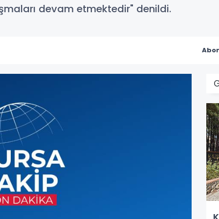
ışmaları devam etmektedir" denildi.
Abon
G
K