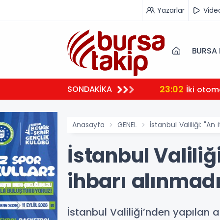
Yazarlar
Vide
BURSA 
23:02
SONDAKİKA
İki otom
Anasayfa
GENEL
İstanbul Valiliği: "An
İstanbul Valiliğ
ihbarı alınmadı
İstanbul Valiliği’nden yapılan a