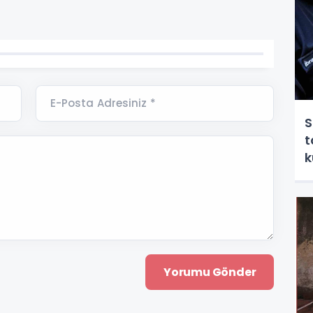
E-Posta Adresiniz *
S
t
k