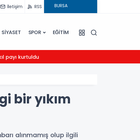
İletişim
RSS
SİYASET
SPOR
EĞİTİM
23:01
kıl payı kurtuldu
Karac
gi bir yıkım
hbarı alınmamış olup ilgili