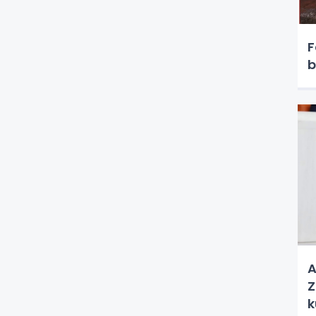
F
b
A
Z
k