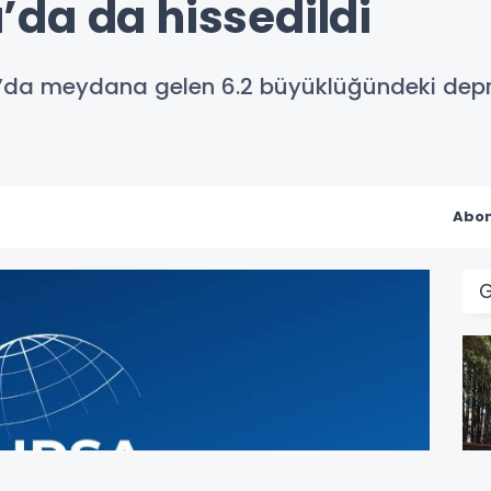
da da hissedildi
’da meydana gelen 6.2 büyüklüğündeki depre
Abon
G