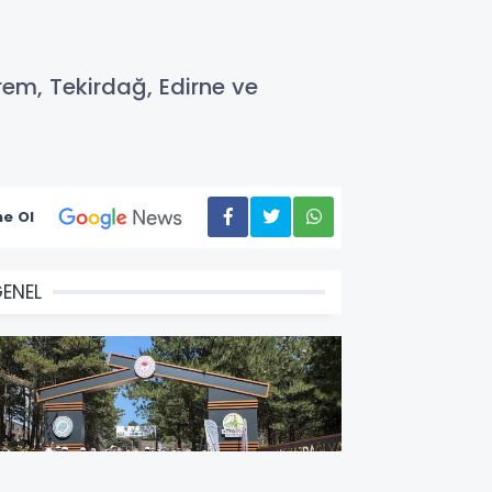
m, Tekirdağ, Edirne ve
e Ol
ENEL