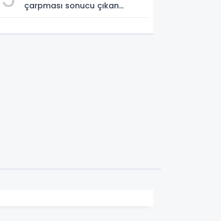
çarpması sonucu çıkan
yangın kontrol altına alındı