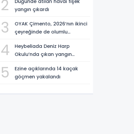
2
Düğünde atılan havai fişek
yangın çıkardı
3
OYAK Çimento, 2026’nın ikinci
çeyreğinde de olumlu
performansını sürdürdü
4
Heybeliada Deniz Harp
Okulu’nda çıkan yangın
söndürüldü
5
Ezine açıklarında 14 kaçak
göçmen yakalandı