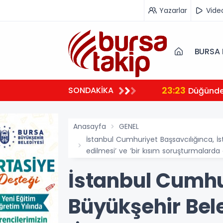
Yazarlar
Vide
BURSA 
23:23
SONDAKİKA
 ambulansıyla Ankara’ya sevk edildi
Düğünde 
Anasayfa
GENEL
İstanbul Cumhuriyet Başsavcılığınca, İ
edilmesi’ ve ’bir kısım soruşturmalarda g
İstanbul Cumhu
Büyükşehir Bel