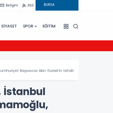
İletişim
RSS
SİYASET
SPOR
EĞİTİM
23:09
Ezine
umhuriyet Başsavcısı Akın Gürlek’in tehdit
 İstanbul
İmamoğlu,