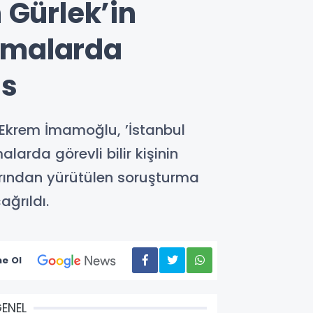
 Gürlek’in
urmalarda
 s
 Ekrem İmamoğlu, ’İstanbul
larda görevli bilir kişinin
arından yürütülen soruşturma
ğrıldı.
e Ol
ENEL