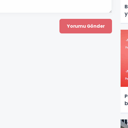
B
y
P
b