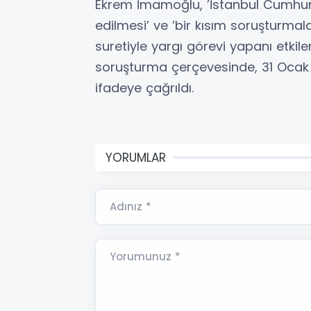
Ekrem İmamoğlu, ’İstanbul Cumhuriy
edilmesi’ ve ’bir kısım soruşturmala
suretiyle yargı görevi yapanı etki
soruşturma çerçevesinde, 31 Ocak
ifadeye çağrıldı.
YORUMLAR
Adınız *
Yorumunuz *