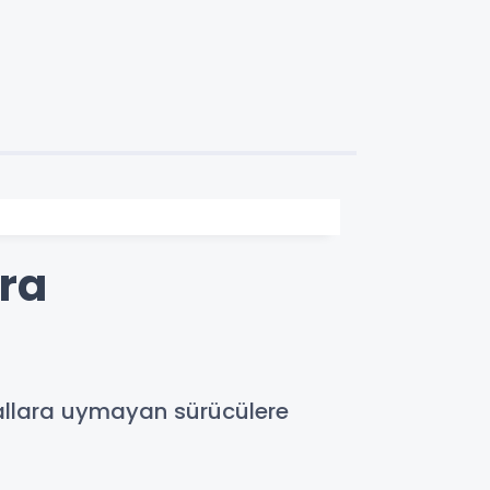
ara
urallara uymayan sürücülere