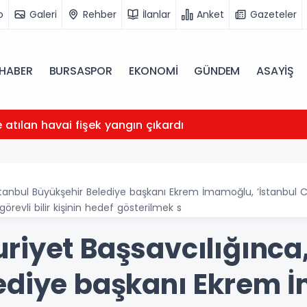
o
Galeri
Rehber
İlanlar
Anket
Gazeteler
HABER
BURSASPOR
EKONOMİ
GÜNDEM
ASAYİŞ
atılan havai fişek yangın çıkardı
stanbul Büyükşehir Belediye başkanı Ekrem İmamoğlu, ’İstanbul C
örevli bilir kişinin hedef gösterilmek s
riyet Başsavcılığınca,
ediye başkanı Ekrem 