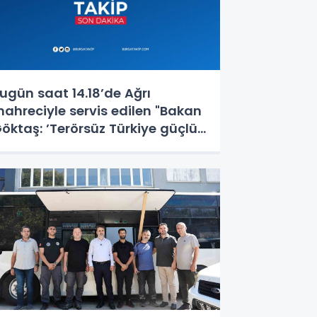
ugün saat 14.18’de Ağrı
ahreciyle servis edilen "Bakan
öktaş: ’Terörsüz Türkiye güçlü
ile ve güçlü toplumun
eminatıdır’" başlıklı haberin bir
aresi kaynağından iptal
dilmiştir. Özür diler, haberde an
tibariyle mevcut