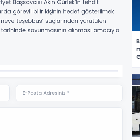
et Başsavcısı Akın Gürlek’in tehdit
rda görevli bilir kişinin hedef gösterilmek
lemeye teşebbüs’ suçlarından yürütülen
 tarihinde savunmasının alınması amacıyla
B
m
G
a
t
k
e
E-Posta Adresiniz *
i