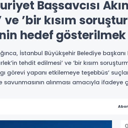
uriyet Başsavcısı Akın
’ ve ’bir kısım soruşt
şinin hedef gösterilmek
ğınca, İstanbul Büyükşehir Belediye başkanı
k’in tehdit edilmesi’ ve ’bir kısım soruşturma
rgı görevi yapanı etkilemeye teşebbüs’ suçl
e savunmasının alınması amacıyla ifadeye ça
Abon
G