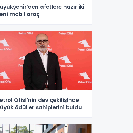
üyükşehir’den afetlere hazır iki
eni mobil araç
etrol Ofisi’nin dev çekilişinde
üyük ödüller sahiplerini buldu