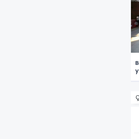
B
y
Ç