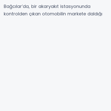
Bağcılar’da, bir akaryakıt istasyonunda
kontrolden çıkan otomobilin markete daldığı
kazada 1 kişi yaralandı.
Kaza, saat 20.00 sıralarında Bağcılar Göztepe
Mahallesi Bosna Caddesi üzerinde bulunan bir
akaryakıt istasyonunda meydana geldi.
Edinilen bilgilere göre, akaryakıt istasyonuna
gelip aracını yıkayan 34 ML 3521 plakalı
otomobil sürücüsü, daha sonra aracını
marketin önüne park ederek alışveriş yaptı.
Alışverişten sonra sürücünün çalıştırdığı araç
kontrolden markete daldı. Kaza sırasında
markette alışveriş yapan 1 kişi yaralandı. İhbar
üzerine olay yerine polis ve sağlık ekipleri sevk
edildi. Yaralı, sağlık ekiplerinin ilk