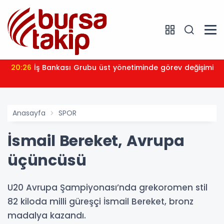
20:26
İş Bankası Grubu üst yönetiminde görev değişimi
Anasayfa
SPOR
İsmail Bereket, Avrupa
üçüncüsü
U20 Avrupa Şampiyonası’nda grekoromen stil
82 kiloda milli güreşçi İsmail Bereket, bronz
madalya kazandı.