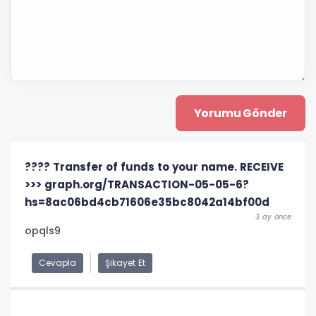
???? Transfer of funds to your name. RECEIVE
>>> graph.org/TRANSACTION-05-05-6?
hs=8ac06bd4cb71606e35bc8042a14bf00d
3 ay önce
opqls9
Cevapla
Şikayet Et