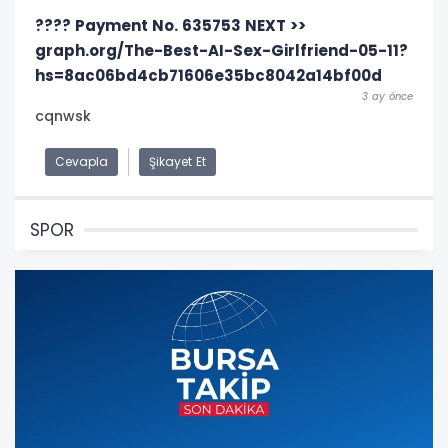
???? Payment No. 635753 NEXT >>
graph.org/The-Best-AI-Sex-Girlfriend-05-11?
hs=8ac06bd4cb71606e35bc8042a14bf00d
3 ay önce
cqnwsk
Cevapla
Şikayet Et
SPOR