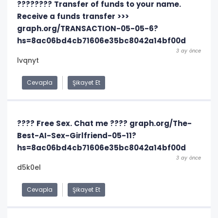
???????? Transfer of funds to your name.
Receive a funds transfer >>>
graph.org/TRANSACTION-05-05-6?
hs=8ac06bd4cb71606e35bc8042a14bf00d
3 ay önce
lvqnyt
Cevapla
Şikayet Et
???? Free Sex. Chat me ???? graph.org/The-
Best-AI-Sex-Girlfriend-05-11?
hs=8ac06bd4cb71606e35bc8042a14bf00d
3 ay önce
d5k0el
Cevapla
Şikayet Et