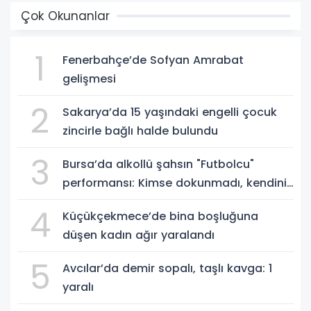
Çok Okunanlar
1
Fenerbahçe’de Sofyan Amrabat
gelişmesi
2
Sakarya’da 15 yaşındaki engelli çocuk
zincirle bağlı halde bulundu
3
Bursa’da alkollü şahsın "Futbolcu"
performansı: Kimse dokunmadı, kendini
yere bıraktı
4
Küçükçekmece’de bina boşluğuna
düşen kadın ağır yaralandı
5
Avcılar’da demir sopalı, taşlı kavga: 1
yaralı