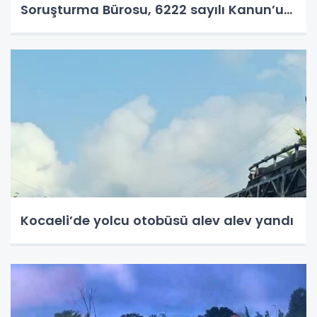
Soruşturma Bürosu, 6222 sayılı Kanun’un
14-15. maddelerine muhalefet,
uyuşturucu madde bulundurma ve
kullanma, örgütlü karaborsa bilet
dolandırıcılığı ve halkı y
Kocaeli’de yolcu otobüsü alev alev yandı