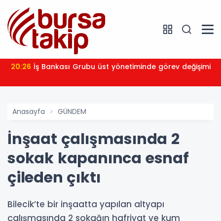
20:26
İş Bankası Grubu üst yönetiminde görev değişimi
Anasayfa
GÜNDEM
İnşaat çalışmasında 2
sokak kapanınca esnaf
çileden çıktı
Bilecik’te bir inşaatta yapılan altyapı
çalışmasında 2 sokağın hafriyat ve kum