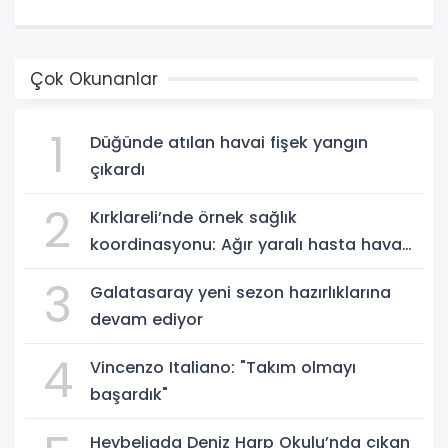
Çok Okunanlar
1
Düğünde atılan havai fişek yangın
çıkardı
2
Kırklareli’nde örnek sağlık
koordinasyonu: Ağır yaralı hasta hava
ambulansıyla Ankara’ya sevk edildi
3
Galatasaray yeni sezon hazırlıklarına
devam ediyor
4
Vincenzo Italiano: "Takım olmayı
başardık"
Heybeliada Deniz Harp Okulu’nda çıkan