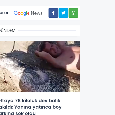
e Ol
GÜNDEM
ltaya 78 kiloluk dev balık
akıldı: Yanına yatınca boy
arkına şok oldu