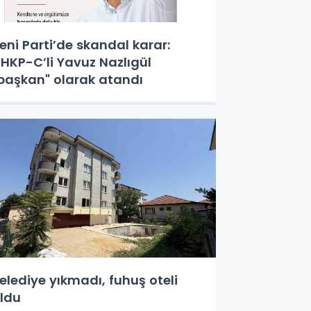
eni Parti’de skandal karar:
HKP-C’li Yavuz Nazlıgül
başkan" olarak atandı
elediye yıkmadı, fuhuş oteli
ldu