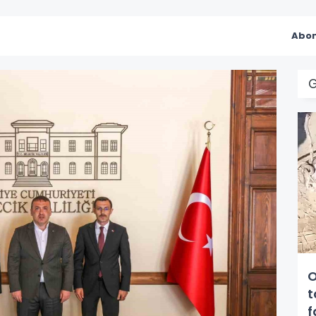
Abon
O
t
f