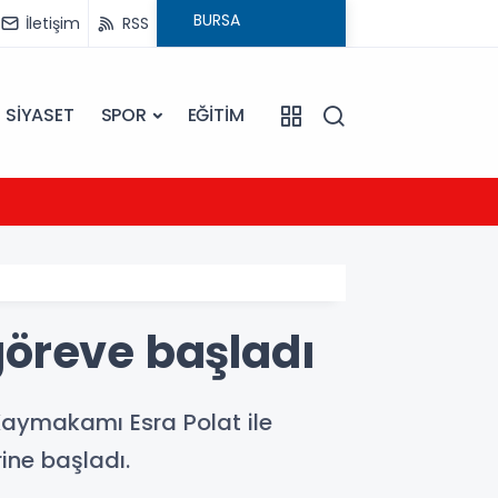
İletişim
RSS
SİYASET
SPOR
EĞİTİM
23:09
Ezine
göreve başladı
 Kaymakamı Esra Polat ile
ine başladı.