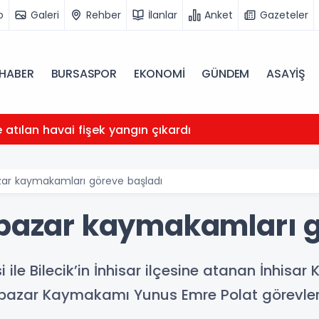
o
Galeri
Rehber
İlanlar
Anket
Gazeteler
HABER
BURSASPOR
EKONOMİ
GÜNDEM
ASAYİŞ
atılan havai fişek yangın çıkardı
azar kaymakamları göreve başladı
ipazar kaymakamları 
le Bilecik’in İnhisar ilçesine atanan İnhisar
ipazar Kaymakamı Yunus Emre Polat görevler