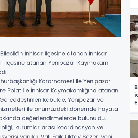
lecik’in İnhisar ilçesine atanan İnhisar
ar ilçesine atanan Yenipazar Kaymakamı
dı.
umhurbaşkanlığı Kararnamesi ile Yenipazar
B
 Polat ile İnhisar Kaymakamlığına atanan
i
Gerçekleştirilen kabulde, Yenipazar ve
E
u hizmetleri ile önümüzdeki dönemde hayata
d
o
hakkında değerlendirmelerde bulunuldu.
kinliği, kurumlar arası koordinasyon ve
şverişi yapıldı. Vali Faik Oktay Sözer, yeni