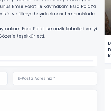
nus Emre Polat ile Kaymakam Esra Polat’a
lecik’e ve ülkeye hayırlı olması temennisinde
makam Esra Polat ise nazik kabulleri ve iyi
Sözer’e teşekkür etti.
B
m
k
E-Posta Adresiniz *