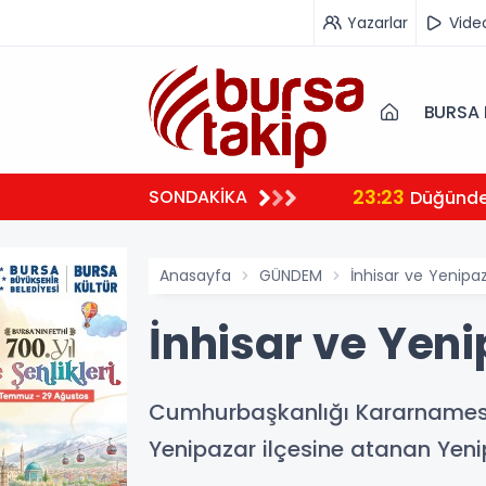
Yazarlar
Vide
BURSA 
23:23
SONDAKİKA
 ambulansıyla Ankara’ya sevk edildi
Düğünde 
Anasayfa
GÜNDEM
İnhisar ve Yenip
İnhisar ve Yen
Cumhurbaşkanlığı Kararnamesi i
Yenipazar ilçesine atanan Yen