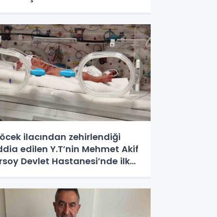
öcek ilacından zehirlendiği
ddia edilen Y.T’nin Mehmet Akif
rsoy Devlet Hastanesi’nde ilk
ünyaya gelen bebek olduğu
rtaya çıktı