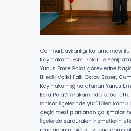
Cumhurbaşkanlığı Kararnamesi ile Bi
Kaymakamı Esra Polat ile Yenipaz
Yunus Emre Polat görevlerine başla
Bilecik Valisi Faik Oktay Sözer, C
Kaymakamlığına atanan Yunus Emre
Esra Polat’ı makamında kabul etti. 
İnhisar ilçelerinde yürütülen kam
geçirilmesi planlanan çalışmalar 
İlçelerde sürdürülen hizmetlerin et
planlanan projeler üzerine görüş alı