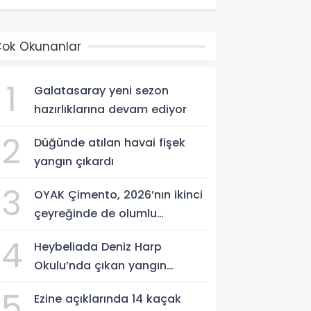
ok Okunanlar
1
Galatasaray yeni sezon
hazırlıklarına devam ediyor
2
Düğünde atılan havai fişek
yangın çıkardı
3
OYAK Çimento, 2026’nın ikinci
çeyreğinde de olumlu
performansını sürdürdü
4
Heybeliada Deniz Harp
Okulu’nda çıkan yangın
söndürüldü
5
Ezine açıklarında 14 kaçak