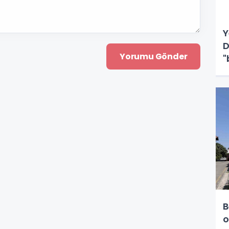
Y
D
"
B
o