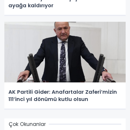
ayağa kaldırıyor
AK Partili Gider: Anafartalar Zaferi’mizin
111’inci yıl dönümü kutlu olsun
Çok Okunanlar