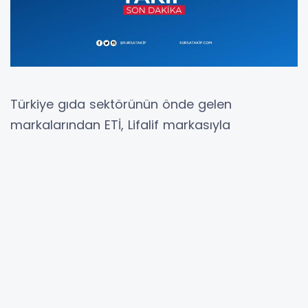
Türkiye gıda sektörünün önde gelen
markalarından ETİ, Lifalif markasıyla
büyümesini yeni bir kategoriyle sürdürdüğünü
duyurdu. ETİ Lifalif, yulaflı meyve barlarıyla
raflardaki yerini aldı.
Türkiye gıda sektörünün önde gelen
markalarından ETİ, Lifalif markasının yeni ürün
ailesini duyurdu. ETİ Lifalif’in yeni ürün ailesi;
Kayısılı Yer Fıstıklı Kakaolu Meyve Bar, Kırmızı
Meyveli Meyve Bar ve Üzümlü Fındıklı Kakaolu