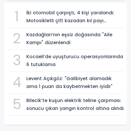
1
İki otomobil çarpıştı, 4 kişi yaralandı:
Motosikletli çift kazadan kıl payı
kurtuldu
2
Kazdağları’nın eşsiz doğasında "Aile
Kampı" düzenlendi
3
Kocaeli’de uyuşturucu operasyonlarında
6 tutuklama
4
Levent Açıkgöz: "Galibiyet alamadık
ama 1 puan da kaybetmekten iyidir"
5
Bilecik’te kuşun elektrik teline çarpması
sonucu çıkan yangın kontrol altına alındı