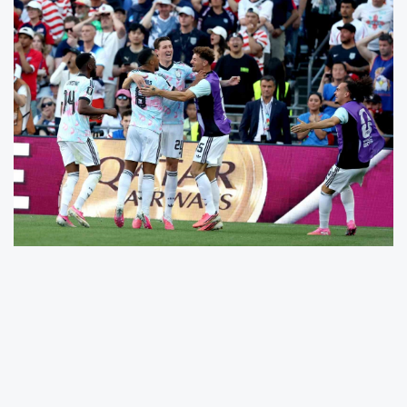
2026 FIFA Dünya Kupası son 16 turunda
Belçika, turnuvanın ev sahiplerinden ABD’yi 4-1
mağlup ederek çeyrek finale yükseldi. ABD’de,
FIFA tarafından kırmızı kart cezası ertelenen
Balogun da maça 11’de başladı ve 92 dakika