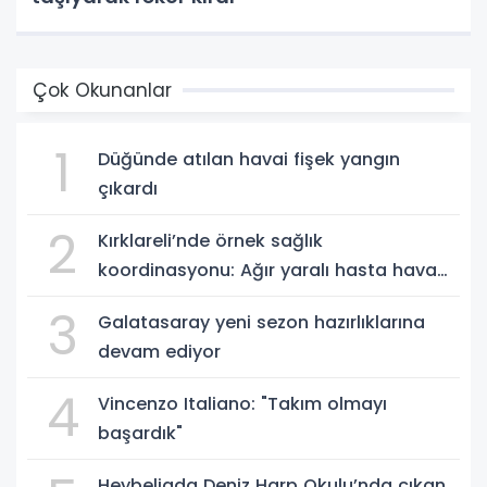
Çok Okunanlar
1
Düğünde atılan havai fişek yangın
çıkardı
2
Kırklareli’nde örnek sağlık
koordinasyonu: Ağır yaralı hasta hava
ambulansıyla Ankara’ya sevk edildi
3
Galatasaray yeni sezon hazırlıklarına
devam ediyor
4
Vincenzo Italiano: "Takım olmayı
başardık"
Heybeliada Deniz Harp Okulu’nda çıkan