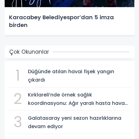
Karacabey Belediyespor’dan 5 imza
birden
Çok Okunanlar
1
Düğünde atılan havai fişek yangın
çıkardı
2
Kırklareli’nde örnek sağlık
koordinasyonu: Ağır yaralı hasta hava
ambulansıyla Ankara’ya sevk edildi
3
Galatasaray yeni sezon hazırlıklarına
devam ediyor