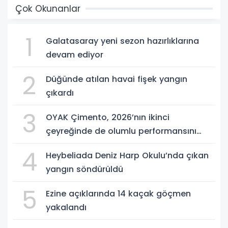
Çok Okunanlar
1
Galatasaray yeni sezon hazırlıklarına
devam ediyor
2
Düğünde atılan havai fişek yangın
çıkardı
3
OYAK Çimento, 2026’nın ikinci
çeyreğinde de olumlu performansını
sürdürdü
4
Heybeliada Deniz Harp Okulu’nda çıkan
yangın söndürüldü
5
Ezine açıklarında 14 kaçak göçmen
yakalandı