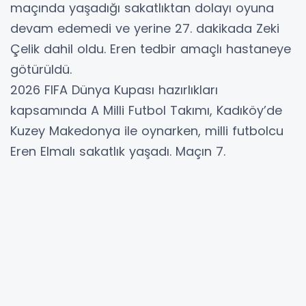
maçında yaşadığı sakatlıktan dolayı oyuna
devam edemedi ve yerine 27. dakikada Zeki
Çelik dahil oldu. Eren tedbir amaçlı hastaneye
götürüldü.
2026 FIFA Dünya Kupası hazırlıkları
kapsamında A Milli Futbol Takımı, Kadıköy’de
Kuzey Makedonya ile oynarken, milli futbolcu
Eren Elmalı sakatlık yaşadı. Maçın 7.
dakikasında ceza sahası içinde hava topu
mücadelesi sırasında rakibiyle kafa kafaya
çarpışan ve yerde kalan Eren’e sağlık ekibi
müdahale etti. Daha sonra 20 dakika oyunda
kalan 25 yaşındaki futbolcu, baş dönmesi
şikayetiyle oyundan çıktı ve 27. dakikada yerini
Zeki Çelik’e bıraktı.