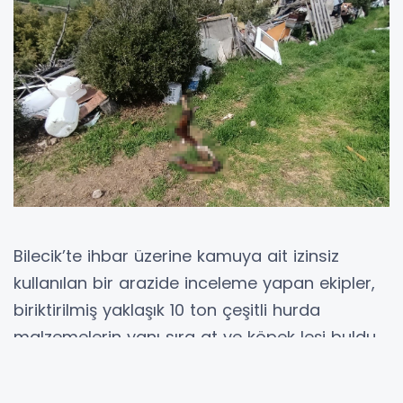
Bilecik’te ihbar üzerine kamuya ait izinsiz
kullanılan bir arazide inceleme yapan ekipler,
biriktirilmiş yaklaşık 10 ton çeşitli hurda
malzemelerin yanı sıra at ve köpek leşi buldu.
Atıklar temizlenirken, bölgede bulunan 8 hasta
köpek de karantina altına alındı.