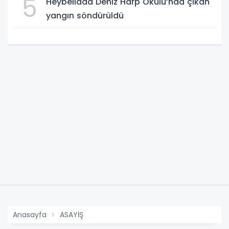
5
Heybeliada Deniz Harp Okulu’nda çıkan
yangın söndürüldü
Anasayfa
ASAYİŞ