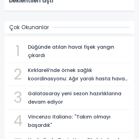
beklentileri aştı
Çok Okunanlar
1
Düğünde atılan havai fişek yangın
çıkardı
2
Kırklareli’nde örnek sağlık
koordinasyonu: Ağır yaralı hasta hava
ambulansıyla Ankara’ya sevk edildi
3
Galatasaray yeni sezon hazırlıklarına
devam ediyor
4
Vincenzo Italiano: "Takım olmayı
başardık"