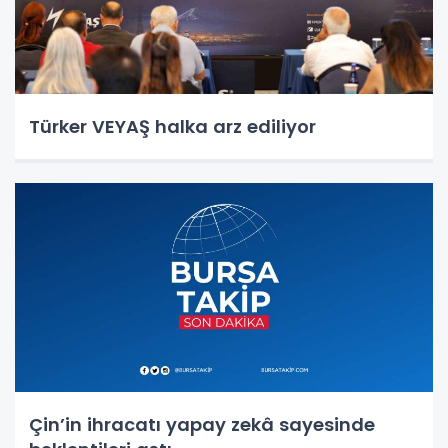
Türker VEYAŞ halka arz ediliyor
Çin’in ihracatı yapay zekâ sayesinde