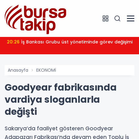
20:26
İş Bankası Grubu üst yönetiminde görev değişimi
Anasayfa
EKONOMİ
Goodyear fabrikasında
vardiya sloganlarla
değişti
Sakarya’da faaliyet gösteren Goodyear
Adapazarı Fabrikası’nda devam eden Toplu İş