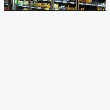
A101, uluslararası Cool Up Programı
kapsamında çevre dostu soğutma
teknolojilerini farklı iklim bölgelerindeki
mağazalarında devreye alarak perakendede
düşük karbonlu dönüşüm için örnek bir model
geliştiriyor.
Türkiye’nin önde gelen market zincirlerinden
A101, sürdürülebilirlik yolculuğunda önemli bir
adım daha attı. Uluslararası Cool Up Programı
kapsamında mağazalarında iklim dostu
soğutma sistemlerini devreye alan şirket,
perakende sektöründe düşük karbonlu