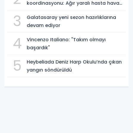
koordinasyonu: Ağır yaralı hasta hava
ambulansıyla Ankara’ya sevk edildi
3
Galatasaray yeni sezon hazırlıklarına
devam ediyor
4
Vincenzo Italiano: "Takım olmayı
başardık"
5
Heybeliada Deniz Harp Okulu’nda çıkan
yangın söndürüldü