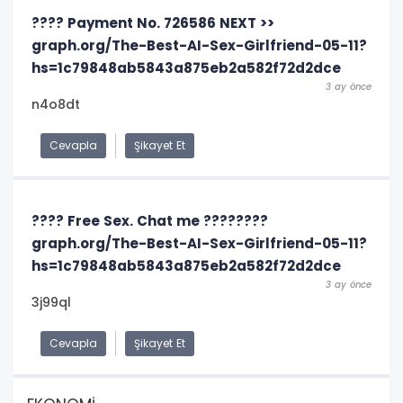
???? Payment No. 726586 NEXT >>
graph.org/The-Best-AI-Sex-Girlfriend-05-11?
hs=1c79848ab5843a875eb2a582f72d2dce
3 ay önce
n4o8dt
Cevapla
Şikayet Et
???? Free Sex. Chat me ????????
graph.org/The-Best-AI-Sex-Girlfriend-05-11?
hs=1c79848ab5843a875eb2a582f72d2dce
3 ay önce
3j99ql
Cevapla
Şikayet Et