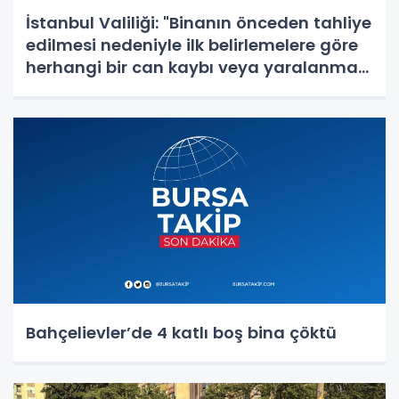
İstanbul Valiliği: "Binanın önceden tahliye
edilmesi nedeniyle ilk belirlemelere göre
herhangi bir can kaybı veya yaralanma
bulunmamaktadır"
Bahçelievler’de 4 katlı boş bina çöktü