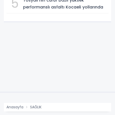
5
Tosyalı’nın cüruf bazlı yüksek
performanslı asfaltı Kocaeli yollarında
Anasayfa
SAĞLIK