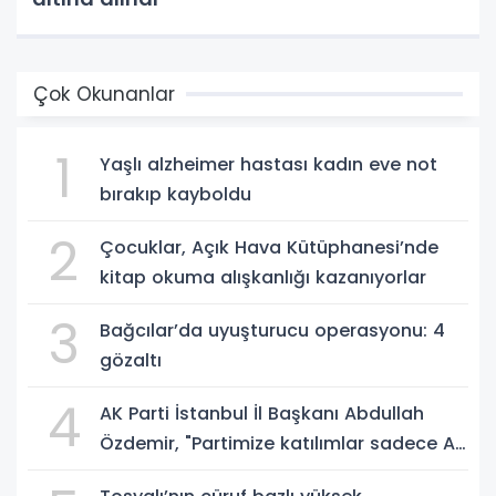
Çok Okunanlar
1
Yaşlı alzheimer hastası kadın eve not
bırakıp kayboldu
2
Çocuklar, Açık Hava Kütüphanesi’nde
kitap okuma alışkanlığı kazanıyorlar
3
Bağcılar’da uyuşturucu operasyonu: 4
gözaltı
4
AK Parti İstanbul İl Başkanı Abdullah
Özdemir, "Partimize katılımlar sadece AK
Parti’nin değil, Türkiye’nin büyümesidir"