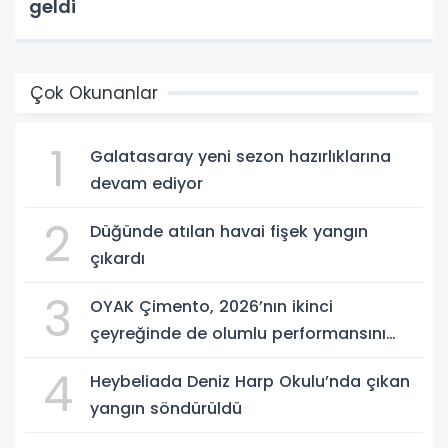
geldi
Çok Okunanlar
1
Galatasaray yeni sezon hazırlıklarına
devam ediyor
2
Düğünde atılan havai fişek yangın
çıkardı
3
OYAK Çimento, 2026’nın ikinci
çeyreğinde de olumlu performansını
sürdürdü
4
Heybeliada Deniz Harp Okulu’nda çıkan
yangın söndürüldü