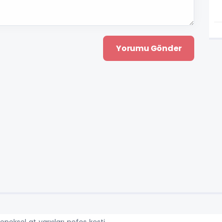
neksel at yarışları nefes kesti