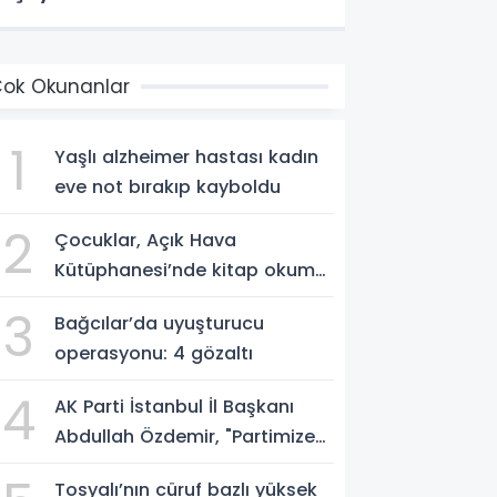
ok Okunanlar
1
Yaşlı alzheimer hastası kadın
eve not bırakıp kayboldu
2
Çocuklar, Açık Hava
Kütüphanesi’nde kitap okuma
alışkanlığı kazanıyorlar
3
Bağcılar’da uyuşturucu
operasyonu: 4 gözaltı
4
AK Parti İstanbul İl Başkanı
Abdullah Özdemir, "Partimize
katılımlar sadece AK Parti’nin
Tosyalı’nın cüruf bazlı yüksek
değil, Türkiye’nin büyümesidir"