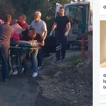
G
G
İ
t
T
s