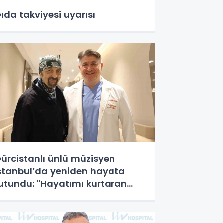
ıda takviyesi uyarısı
ürcistanlı ünlü müzisyen
stanbul’da yeniden hayata
utundu: "Hayatımı kurtaran
ürk doktorum için Tiflis’te
ahneye çıkacağım"