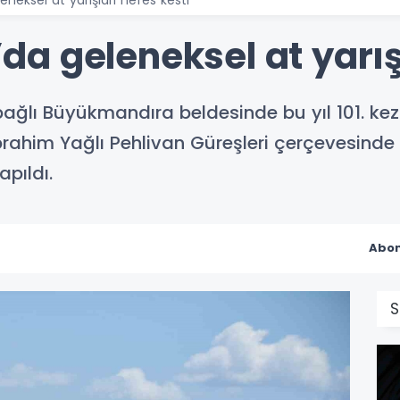
a geleneksel at yarışl
e bağlı Büyükmandıra beldesinde bu yıl 101. k
him Yağlı Pehlivan Güreşleri çerçevesinde ger
apıldı.
Abon