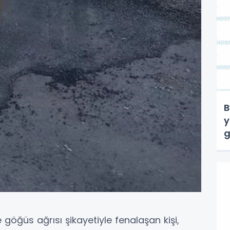
B
y
g
 göğüs ağrısı şikayetiyle fenalaşan kişi,