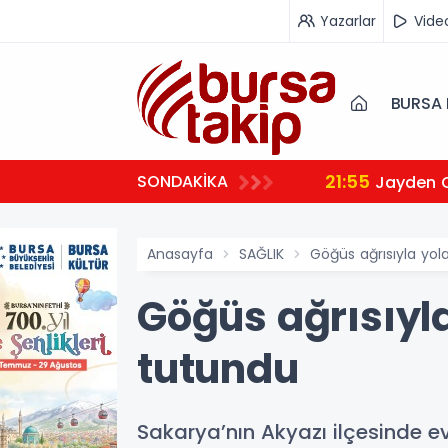
Yazarlar
Vide
BURSA 
21:55
SONDAKİKA
Jayden 
Anasayfa
SAĞLIK
Göğüs ağrısıyla yol
Göğüs ağrısıyl
tutundu
Sakarya’nın Akyazı ilçesinde ev