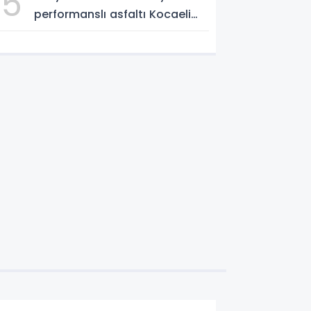
5
performanslı asfaltı Kocaeli
yollarında