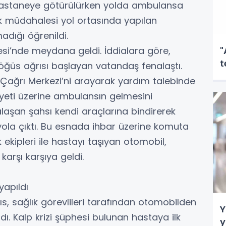
 hastaneye götürülürken yolda ambulansa
 ilk müdahalesi yol ortasında yapılan
adığı öğrenildi.
lesi’nde meydana geldi. İddialara göre,
"
t
ğüs ağrısı başlayan vatandaş fenalaştı.
l Çağrı Merkezi’ni arayarak yardım talebinde
yeti üzerine ambulansın gelmesini
laşan şahsı kendi araçlarına bindirerek
ola çıktı. Bu esnada ihbar üzerine komuta
 ekipleri ile hastayı taşıyan otomobil,
arşı karşıya geldi.
apıldı
s, sağlık görevlileri tarafından otomobilden
Y
ı. Kalp krizi şüphesi bulunan hastaya ilk
y