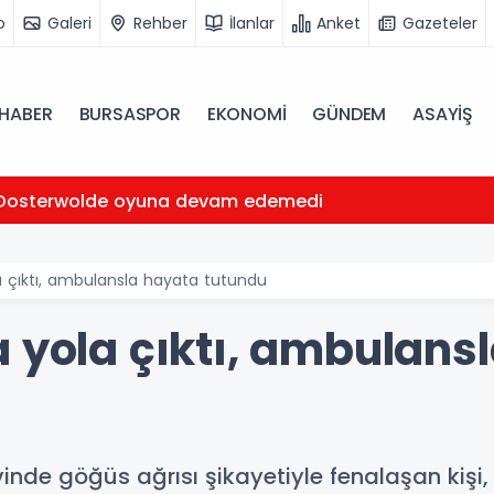
o
Galeri
Rehber
İlanlar
Anket
Gazeteler
HABER
BURSASPOR
EKONOMİ
GÜNDEM
ASAYİŞ
Oosterwolde oyuna devam edemedi
a çıktı, ambulansla hayata tutundu
a yola çıktı, ambulans
inde göğüs ağrısı şikayetiyle fenalaşan kişi,