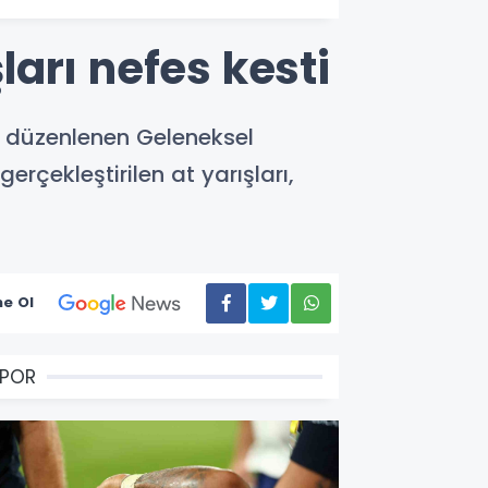
arı nefes kesti
ez düzenlenen Geleneksel
çekleştirilen at yarışları,
e Ol
SPOR