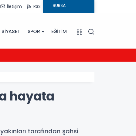
İletişim
RSS
SİYASET
SPOR
EĞİTİM
21:54
UEFA Ş
la hayata
 yakınları tarafından şahsi