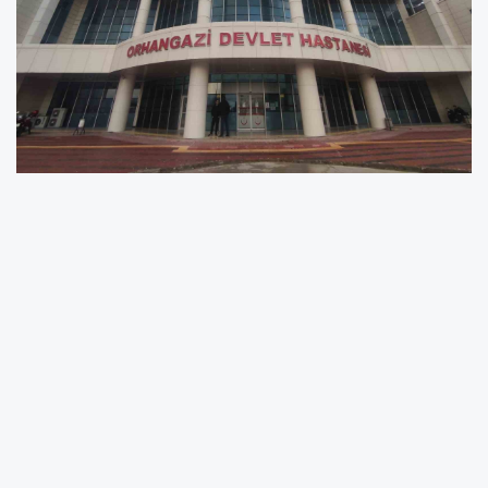
Bursa’nın Orhangazi ilçesinde sağlam
şahıslara engelli raporu verildiği iddia edilen
hastaneye yapılan operasyonda 3’ü hastane
çalışanı 13 kişi gözaltına alındı.
Edinilen bilgiye göre, Orhangazi Cumhuriyet
Savcılığı koordinesinde yaklaşık 2 yıldır
yürütülen soruşturma çerçevesinde ÖTV
muafiyetli araç alımı için engeli olmadığı hale