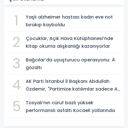
1
Yaşlı alzheimer hastası kadın eve not
bırakıp kayboldu
2
Çocuklar, Açık Hava Kütüphanesi’nde
kitap okuma alışkanlığı kazanıyorlar
3
Bağcılar’da uyuşturucu operasyonu: 4
gözaltı
4
AK Parti İstanbul İl Başkanı Abdullah
Özdemir, "Partimize katılımlar sadece AK
Parti’nin değil, Türkiye’nin büyümesidir"
5
Tosyalı’nın cüruf bazlı yüksek
performanslı asfaltı Kocaeli yollarında