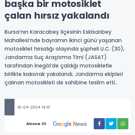
başka bir motosiklet
çalan hırsız yakalandı
Bursa’nın Karacabey ilçesinin Eskisarıbey
Mahallesi’nde bayramın ikinci günü yaşanan
motosiklet hırsızlığı olayında şüpheli U.C. (30),
Jandarma Suç Araştırma Timi (JASAT)
tarafından İnegöl’de çaldığı motosikletle
birlikte kıskıvrak yakalandı. Jandarma ekipleri
çalınan motosikleti de sahibine teslim etti..
16-04-2024 14:10
Abone Ol