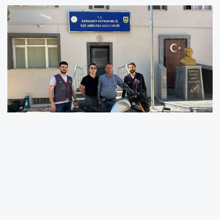
Bursa’nın Karacabey ilçesinin Eskisarıbey
Mahallesi’nde bayramın ikinci günü yaşanan
motosiklet hırsızlığı olayında şüpheli U.C. (30),