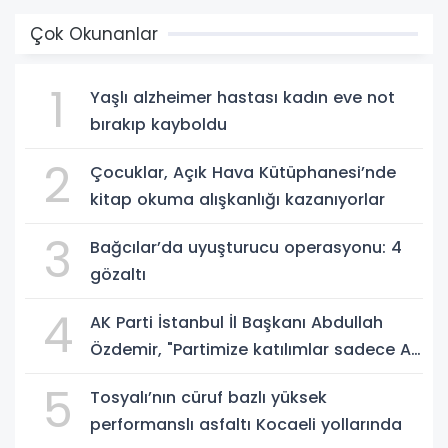
Çok Okunanlar
1
Yaşlı alzheimer hastası kadın eve not
bırakıp kayboldu
2
Çocuklar, Açık Hava Kütüphanesi’nde
kitap okuma alışkanlığı kazanıyorlar
3
Bağcılar’da uyuşturucu operasyonu: 4
gözaltı
4
AK Parti İstanbul İl Başkanı Abdullah
Özdemir, "Partimize katılımlar sadece AK
Parti’nin değil, Türkiye’nin büyümesidir"
5
Tosyalı’nın cüruf bazlı yüksek
performanslı asfaltı Kocaeli yollarında