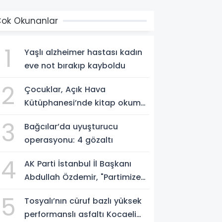
ok Okunanlar
1
Yaşlı alzheimer hastası kadın
eve not bırakıp kayboldu
2
Çocuklar, Açık Hava
Kütüphanesi’nde kitap okuma
alışkanlığı kazanıyorlar
3
Bağcılar’da uyuşturucu
operasyonu: 4 gözaltı
4
AK Parti İstanbul İl Başkanı
Abdullah Özdemir, "Partimize
katılımlar sadece AK Parti’nin
5
Tosyalı’nın cüruf bazlı yüksek
değil, Türkiye’nin büyümesidir"
performanslı asfaltı Kocaeli