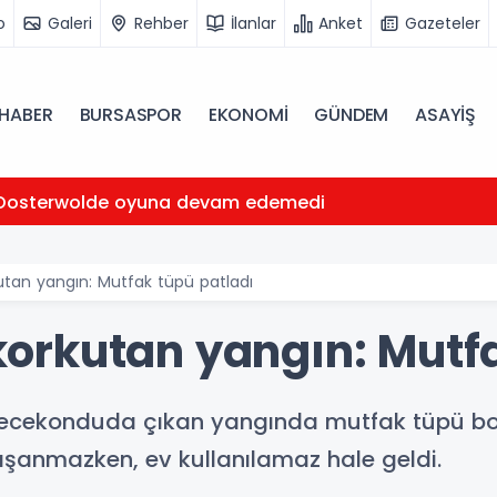
o
Galeri
Rehber
İlanlar
Anket
Gazeteler
HABER
BURSASPOR
EKONOMİ
GÜNDEM
ASAYİŞ
Oosterwolde oyuna devam edemedi
an yangın: Mutfak tüpü patladı
rkutan yangın: Mutfa
e gecekonduda çıkan yangında mutfak tüpü b
şanmazken, ev kullanılamaz hale geldi.