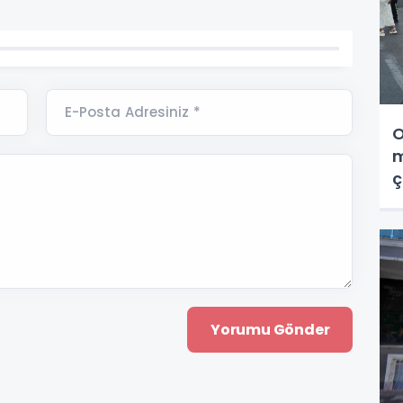
E-Posta Adresiniz *
O
m
ç