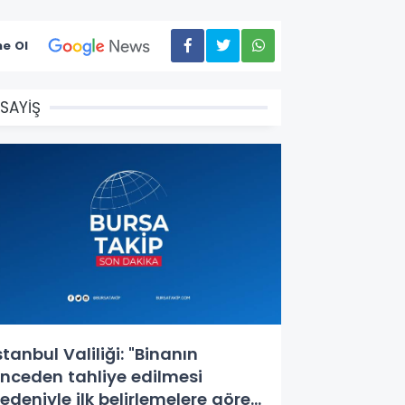
e Ol
SAYİŞ
stanbul Valiliği: "Binanın
nceden tahliye edilmesi
edeniyle ilk belirlemelere göre