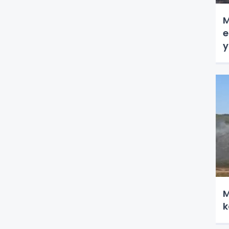
M
e
y
M
k