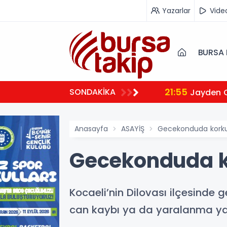
Yazarlar
Vide
BURSA 
21:55
SONDAKİKA
Jayden 
Anasayfa
ASAYİŞ
Gecekonduda korkut
Gecekonduda ko
Kocaeli’nin Dilovası ilçesind
can kaybı ya da yaralanma ya