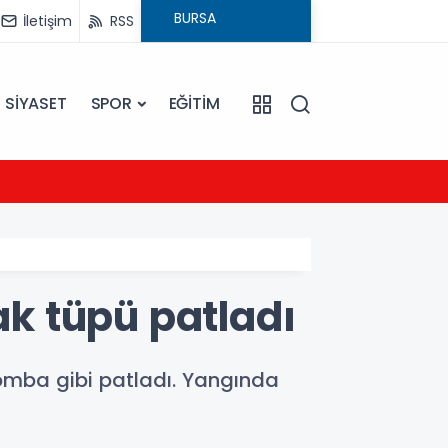
İletişim
RSS
SİYASET
SPOR
EĞİTİM
21:54
UEFA Ş
k tüpü patladı
omba gibi patladı. Yangında