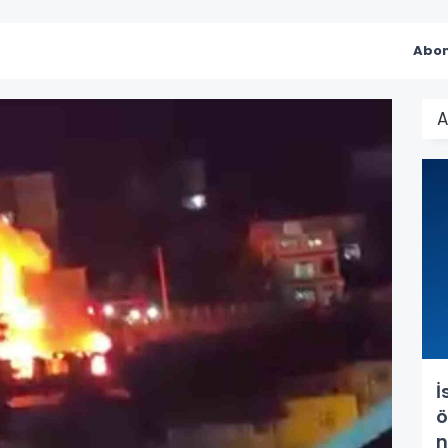
Abon
A
İ
ö
n