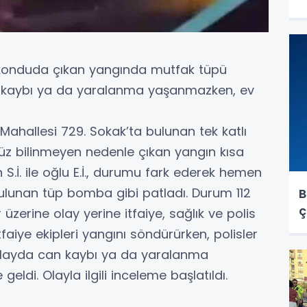
h
y
cekonduda çıkan yangında mutfak tüpü
n kaybı ya da yaralanma yaşanmazken, ev
 Mahallesi 729. Sokak’ta bulunan tek katlı
 bilinmeyen nedenle çıkan yangın kısa
S.İ. ile oğlu E.İ., durumu fark ederek hemen
bulunan tüp bomba gibi patladı. Durum 112
B
ç
r üzerine olay yerine itfaiye, sağlık ve polis
tfaiye ekipleri yangını söndürürken, polisler
. Olayda can kaybı ya da yaralanma
ldi. Olayla ilgili inceleme başlatıldı.