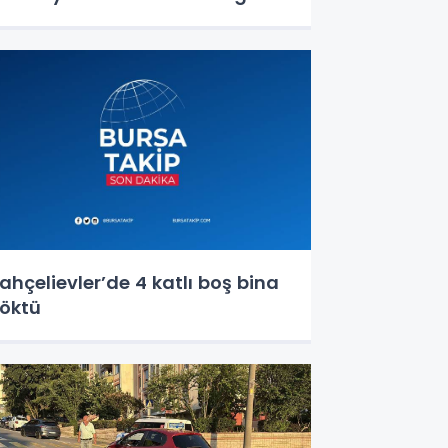
erhangi bir can kaybı veya
aralanma bulunmamaktadır"
ahçelievler’de 4 katlı boş bina
öktü