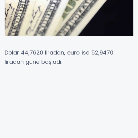
Dolar 44,7620 liradan, euro ise 52,9470
liradan güne başladı.
İstanbul Kapalıçarşı’da 44,7600 liradan alınan
dolar 44,7620 liradan, 52,9450 liradan alınan
euro ise 52,9470 liradan satılıyor. Son
kapanışta dolar 44,75 liradan, euro ise 52,77
liradan satılmıştı.