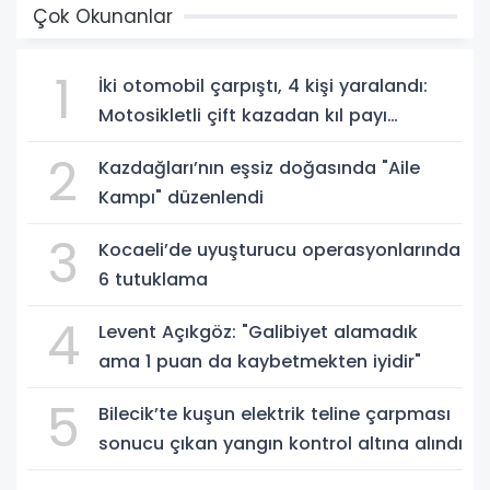
Çok Okunanlar
1
İki otomobil çarpıştı, 4 kişi yaralandı:
Motosikletli çift kazadan kıl payı
kurtuldu
2
Kazdağları’nın eşsiz doğasında "Aile
Kampı" düzenlendi
3
Kocaeli’de uyuşturucu operasyonlarında
6 tutuklama
4
Levent Açıkgöz: "Galibiyet alamadık
ama 1 puan da kaybetmekten iyidir"
5
Bilecik’te kuşun elektrik teline çarpması
sonucu çıkan yangın kontrol altına alındı