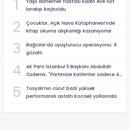
1
Yaşlı alzheimer hastası kadın eve not
bırakıp kayboldu
2
Çocuklar, Açık Hava Kütüphanesi’nde
kitap okuma alışkanlığı kazanıyorlar
3
Bağcılar’da uyuşturucu operasyonu: 4
gözaltı
4
AK Parti İstanbul İl Başkanı Abdullah
Özdemir, "Partimize katılımlar sadece AK
Parti’nin değil, Türkiye’nin büyümesidir"
5
Tosyalı’nın cüruf bazlı yüksek
performanslı asfaltı Kocaeli yollarında