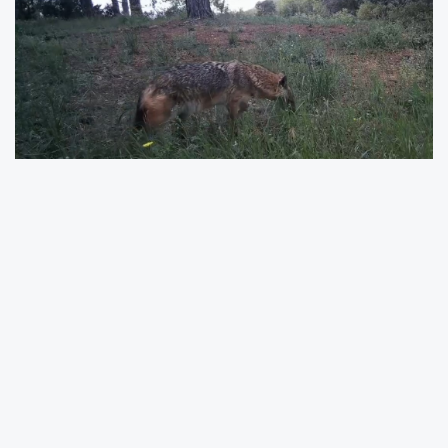
Tekirdağ’ın doğal yaşam açısından en zengin
bölgelerinden biri olan Ganos Dağları’nda
kurulan fotokapanlar, yaban hayatının dikkat
çeken görüntüleri kaydetti. Doğanın sessiz
sakinleri olan tilkiler, çakallar, karacalar,
tavşanlar, domuzlar ve birçok yabani
hayvanın doğal yaşam anları kameralara