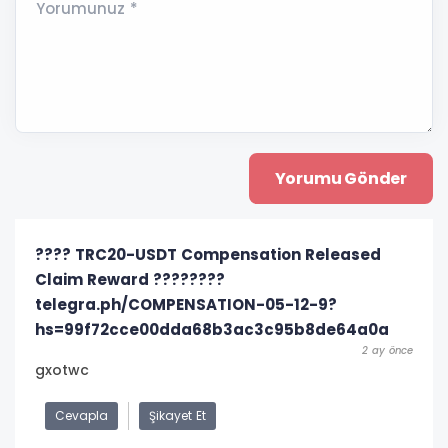
Yorumunuz *
???? TRC20-USDT Compensation Released
Claim Reward ????????
telegra.ph/COMPENSATION-05-12-9?
hs=99f72cce00dda68b3ac3c95b8de64a0a
2 ay önce
gxotwc
Cevapla
Şikayet Et