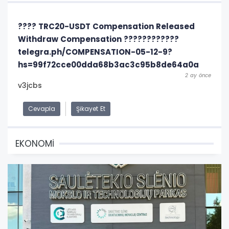
???? TRC20-USDT Compensation Released
Withdraw Compensation ????????????
telegra.ph/COMPENSATION-05-12-9?
hs=99f72cce00dda68b3ac3c95b8de64a0a
2 ay önce
v3jcbs
Cevapla
Şikayet Et
EKONOMİ