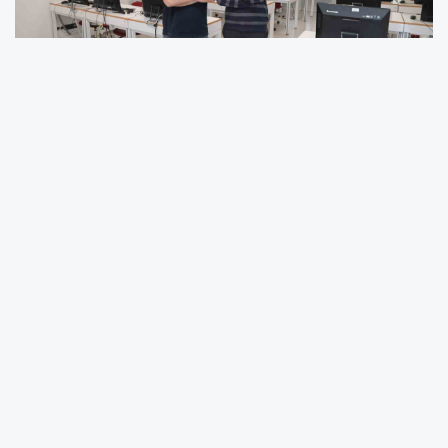
Bursa Teknik Üniversitesi, Akdeniz ve Ege
kıyılarında ekosistemi tehdit eden benekli
balon balığının tespit edilmesi için yapay zekâ
destekli bir proje geliştirdi. Çalışma
kapsamında oluşturulacak sanal su altı
ortamında eğitilecek yapay zekâ modeli,
gelecekte insansız su altı araçlarının istilacı
türleri daha hızlı ve doğru şekilde
belirlemesine katkı sağlayacak.