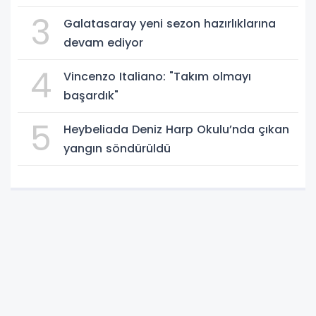
ambulansıyla Ankara’ya sevk edildi
3
Galatasaray yeni sezon hazırlıklarına
devam ediyor
4
Vincenzo Italiano: "Takım olmayı
başardık"
5
Heybeliada Deniz Harp Okulu’nda çıkan
yangın söndürüldü