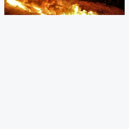
Siyasi analistler, Filistinliler tarafından
yürütülen halk faaliyetlerinin İsrail'i, Gazze
Şeridi'ndeki ekonomik kısıtlamaları
kaldıracağını açıklamaya zorladığını ve bunun
15 yıldır abluka altındaki Gazze'de güvenlik ve
saha gerilimini yatıştıracağını belirtiyor.
İsrail'in, tırmanan olayların kontrolden
çıkmasını engellemek için Filistinlilerin
taleplerine yanıt verdiğini söyleyen analistler,
İsrail'in, ABD baskısıyla, Filistinlilere sağlanacak