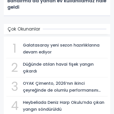
Bandırma’da yanan ev kullanılamaz hale
geldi
Çok Okunanlar
1
Galatasaray yeni sezon hazırlıklarına
devam ediyor
2
Düğünde atılan havai fişek yangın
çıkardı
3
OYAK Çimento, 2026’nın ikinci
çeyreğinde de olumlu performansını
sürdürdü
4
Heybeliada Deniz Harp Okulu’nda çıkan
yangın söndürüldü