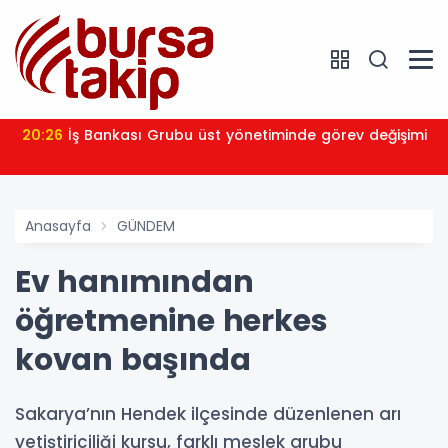
20:26
İş Bankası Grubu üst yönetiminde görev değişimi
Anasayfa
GÜNDEM
Ev hanımından
öğretmenine herkes
kovan başında
Sakarya’nın Hendek ilçesinde düzenlenen arı
yetiştiriciliği kursu, farklı meslek grubu