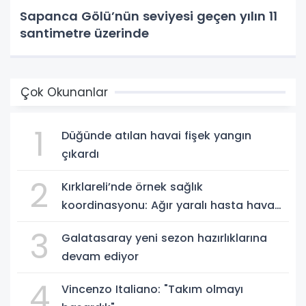
Sapanca Gölü’nün seviyesi geçen yılın 11
santimetre üzerinde
Çok Okunanlar
1
Düğünde atılan havai fişek yangın
çıkardı
2
Kırklareli’nde örnek sağlık
koordinasyonu: Ağır yaralı hasta hava
ambulansıyla Ankara’ya sevk edildi
3
Galatasaray yeni sezon hazırlıklarına
devam ediyor
4
Vincenzo Italiano: "Takım olmayı