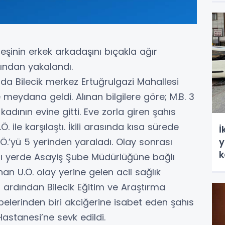
i eşinin erkek arkadaşını bıçakla ağır
fından yakalandı.
nda Bilecik merkez Ertuğrulgazi Mahallesi
meydana geldi. Alınan bilgilere göre; M.B. 3
 kadının evine gitti. Eve zorla giren şahıs
. ile karşılaştı. İkili arasında kısa sürede
İ
.Ö.’yü 5 yerinden yaraladı. Olay sonrası
y
k
ğı yerde Asayiş Şube Müdürlüğüne bağlı
nan U.Ö. olay yerine gelen acil sağlık
n ardından Bilecik Eğitim ve Araştırma
belerinden biri akciğerine isabet eden şahıs
astanesi’ne sevk edildi.