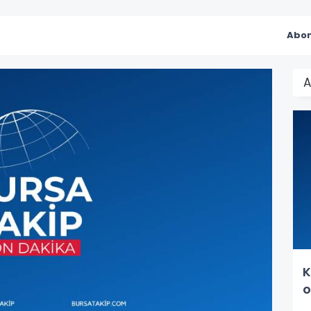
Abon
A
K
o