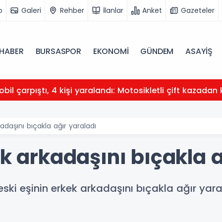
o
Galeri
Rehber
İlanlar
Anket
Gazeteler
HABER
BURSASPOR
EKONOMİ
GÜNDEM
ASAYİŞ
obil çarpıştı, 4 kişi yaralandı: Motosikletli çift kazadan 
kadaşını bıçakla ağır yaraladı
ek arkadaşını bıçakla 
 eski eşinin erkek arkadaşını bıçakla ağır yaral