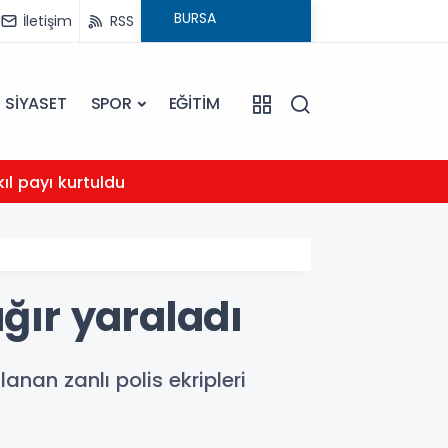
İletişim
RSS
SİYASET
SPOR
EĞİTİM
23:01
kıl payı kurtuldu
Karac
ağır yaraladı
anan zanlı polis ekripleri