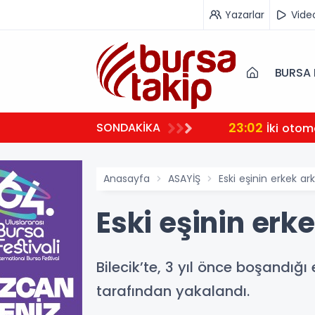
Yazarlar
Vide
BURSA 
23:02
SONDAKİKA
İki otom
Anasayfa
ASAYİŞ
Eski eşinin erkek ar
Eski eşinin erk
Bilecik’te, 3 yıl önce boşandığı
tarafından yakalandı.