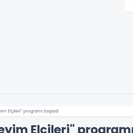
m Elçileri" programı başladı
yim Elçileri" programı