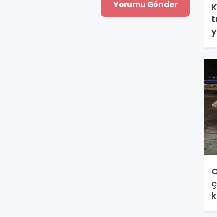
K
t
y
O
ç
k