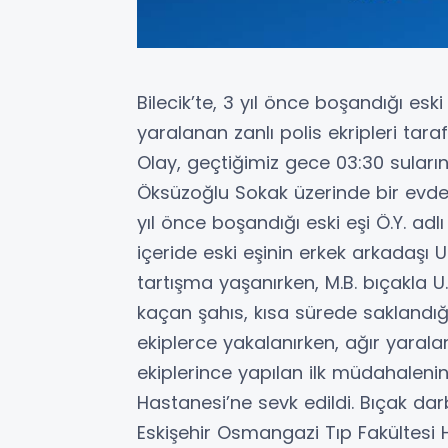
Bilecik’te, 3 yıl önce boşandığı esk
yaralanan zanlı polis ekripleri tara
Olay, geçtiğimiz gece 03:30 suları
Öksüzoğlu Sokak üzerinde bir evde 
yıl önce boşandığı eski eşi Ö.Y. adlı
içeride eski eşinin erkek arkadaşı U.Ö
tartışma yaşanırken, M.B. bıçakla U
kaçan şahıs, kısa sürede saklandı
ekiplerce yakalanırken, ağır yarala
ekiplerince yapılan ilk müdahaleni
Hastanesi’ne sevk edildi. Bıçak dar
Eskişehir Osmangazi Tıp Fakültesi H