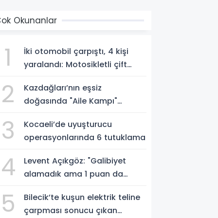
ok Okunanlar
1
İki otomobil çarpıştı, 4 kişi
yaralandı: Motosikletli çift
kazadan kıl payı kurtuldu
2
Kazdağları’nın eşsiz
doğasında "Aile Kampı"
düzenlendi
3
Kocaeli’de uyuşturucu
operasyonlarında 6 tutuklama
4
Levent Açıkgöz: "Galibiyet
alamadık ama 1 puan da
kaybetmekten iyidir"
5
Bilecik’te kuşun elektrik teline
çarpması sonucu çıkan