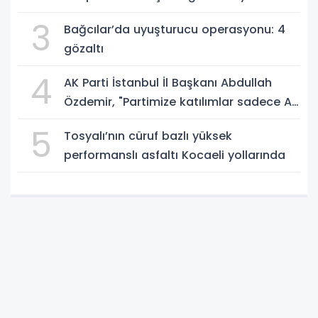
3
Bağcılar’da uyuşturucu operasyonu: 4
gözaltı
4
AK Parti İstanbul İl Başkanı Abdullah
Özdemir, "Partimize katılımlar sadece AK
Parti’nin değil, Türkiye’nin büyümesidir"
5
Tosyalı’nın cüruf bazlı yüksek
performanslı asfaltı Kocaeli yollarında