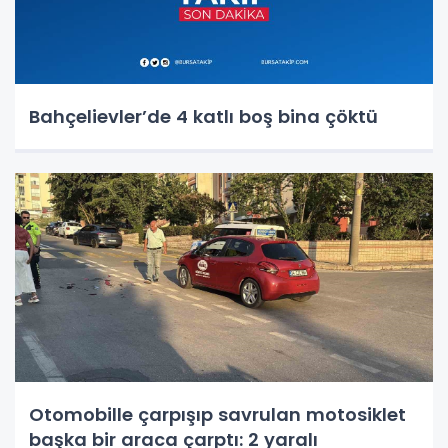
Bahçelievler’de 4 katlı boş bina çöktü
Otomobille çarpışıp savrulan motosiklet
başka bir araca çarptı: 2 yaralı