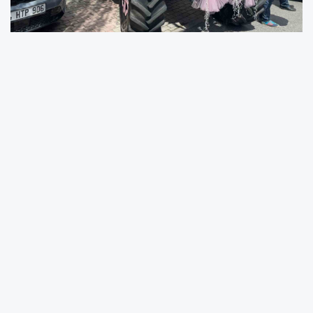
Sivas’tan getirdiği pembe traktörü gelin
arabasına çeviren Doğukan Turgut,
Kağıthane’de gelini aldıktan sonra traktörle
birlikte Eminönü’ne gitti. İlgi çeken pembe
traktör vatandaşlar tarafından cep
telefonlarıyla görüntülendi.
Sivas’ta çiftçilik yapan Doğukan Turgut (26),
dünyaevine girdiği Sema Turgut’u (24)
süslediği pembe traktörle almaya gitti.
Kağıthane’deki gelin alma merasiminin
ardından çift, pembe traktörün başını çektiği