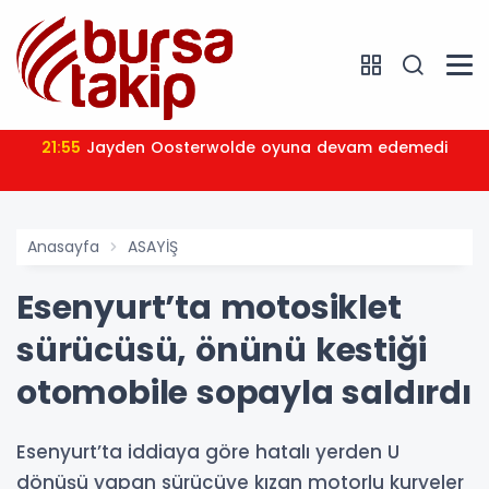
21:55
Jayden Oosterwolde oyuna devam edemedi
Anasayfa
ASAYİŞ
Esenyurt’ta motosiklet
sürücüsü, önünü kestiği
otomobile sopayla saldırdı
Esenyurt’ta iddiaya göre hatalı yerden U
dönüşü yapan sürücüye kızan motorlu kuryeler