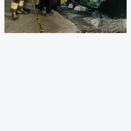
Balıkesir’in Ayvalık ilçesinde gece saatlerinde
meydana gelen trafik kazasında, tanınan iş
adamı Murat Ustalı hayatını kaybetti.
Balıkesir’in Ayvalık ilçesinde gece yarısı