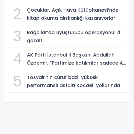
2
Çocuklar, Açık Hava Kütüphanesi’nde
kitap okuma alışkanlığı kazanıyorlar
3
Bağcılar’da uyuşturucu operasyonu: 4
gözaltı
4
AK Parti İstanbul İl Başkanı Abdullah
Özdemir, "Partimize katılımlar sadece AK
Parti’nin değil, Türkiye’nin büyümesidir"
5
Tosyalı’nın cüruf bazlı yüksek
performanslı asfaltı Kocaeli yollarında