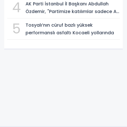
4
AK Parti İstanbul İl Başkanı Abdullah
Özdemir, "Partimize katılımlar sadece AK
Parti’nin değil, Türkiye’nin büyümesidir"
5
Tosyalı’nın cüruf bazlı yüksek
performanslı asfaltı Kocaeli yollarında