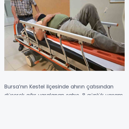
Bursa’nın Kestel ilçesinde ahırın çatısından
düşerek ağır yaralanan şahıs, 8 günlük yaşam
mücadelesini kaybetti.
Olay, 29 Haziran günü saat 10.00 sıralarında
Kestel’e bağlı kırsal Ümitalan Mahallesi’nde