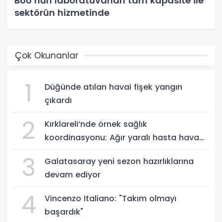
BUÜ’nün laboratuvarları tam kapasite ile
sektörün hizmetinde
Çok Okunanlar
1
Düğünde atılan havai fişek yangın
çıkardı
2
Kırklareli’nde örnek sağlık
koordinasyonu: Ağır yaralı hasta hava
ambulansıyla Ankara’ya sevk edildi
3
Galatasaray yeni sezon hazırlıklarına
devam ediyor
4
Vincenzo Italiano: "Takım olmayı
başardık"