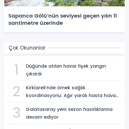
Sapanca Gölü’nün seviyesi geçen yılın 11
santimetre üzerinde
Çok Okunanlar
1
Düğünde atılan havai fişek yangın
çıkardı
2
Kırklareli’nde örnek sağlık
koordinasyonu: Ağır yaralı hasta hava
ambulansıyla Ankara’ya sevk edildi
3
Galatasaray yeni sezon hazırlıklarına
devam ediyor