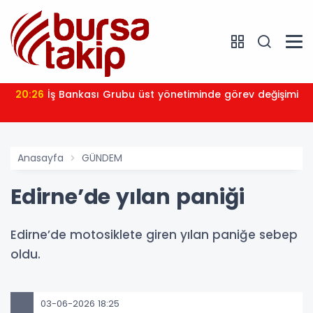
20:26
İş Bankası Grubu üst yönetiminde görev değişimi
Anasayfa
GÜNDEM
Edirne’de yılan paniği
Edirne’de motosiklete giren yılan paniğe sebep
oldu.
03-06-2026 18:25