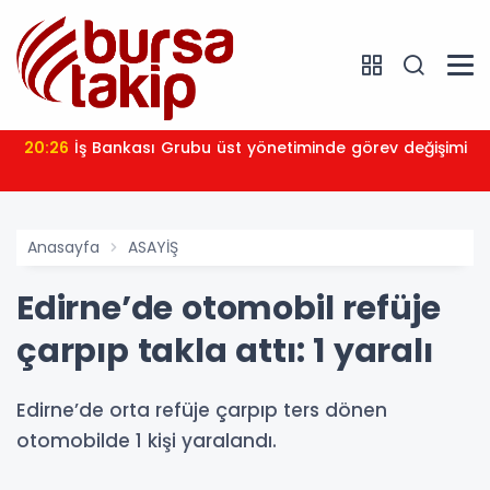
20:26
İş Bankası Grubu üst yönetiminde görev değişimi
Anasayfa
ASAYİŞ
Edirne’de otomobil refüje
çarpıp takla attı: 1 yaralı
Edirne’de orta refüje çarpıp ters dönen
otomobilde 1 kişi yaralandı.