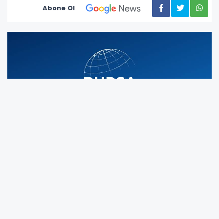
Abone Ol
Sıfır Atık Festivali öncesinde düzenlenen basın
lansmanında konuşan Enerji ve Tabii
Kaynaklar Bakanı Alparslan Bayraktar,
"Dünyada bir ülke olarak bu anlamda ev