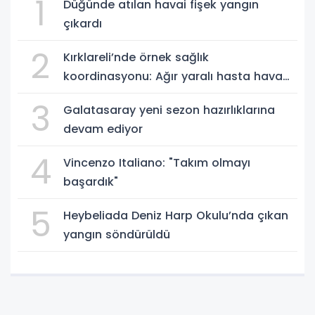
1
Düğünde atılan havai fişek yangın
çıkardı
2
Kırklareli’nde örnek sağlık
koordinasyonu: Ağır yaralı hasta hava
ambulansıyla Ankara’ya sevk edildi
3
Galatasaray yeni sezon hazırlıklarına
devam ediyor
4
Vincenzo Italiano: "Takım olmayı
başardık"
5
Heybeliada Deniz Harp Okulu’nda çıkan
yangın söndürüldü