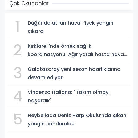
Çok Okunanlar
1
Düğünde atılan havai fişek yangın
çıkardı
2
Kırklareli’nde örnek sağlık
koordinasyonu: Ağır yaralı hasta hava
ambulansıyla Ankara’ya sevk edildi
3
Galatasaray yeni sezon hazırlıklarına
devam ediyor
4
Vincenzo Italiano: "Takım olmayı
başardık"
5
Heybeliada Deniz Harp Okulu’nda çıkan
yangın söndürüldü