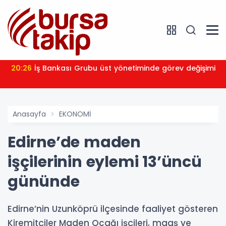
20:26
İş Bankası Grubu üst yönetiminde görev değişimi
Anasayfa
EKONOMİ
Edirne’de maden
işçilerinin eylemi 13’üncü
gününde
Edirne’nin Uzunköprü ilçesinde faaliyet gösteren
Kiremitçiler Maden Ocağı işçileri, maaş ve