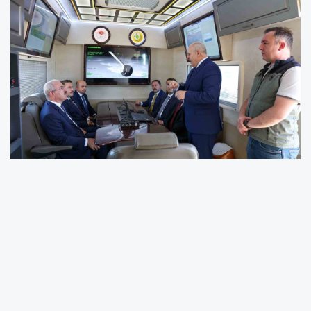
Çanakkale’de Vali Doç. Dr. Ömer Toraman
başkanlığında gerçekleştirilen toplantıda
hasat döneminde il genelinde orman
yangınlarıyla mücadele kapsamında alınacak
tedbirlerin değerlendirildi.