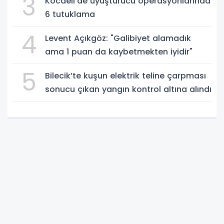
3
Kocaeli’de uyuşturucu operasyonlarında
6 tutuklama
4
Levent Açıkgöz: "Galibiyet alamadık
ama 1 puan da kaybetmekten iyidir"
5
Bilecik’te kuşun elektrik teline çarpması
sonucu çıkan yangın kontrol altına alındı