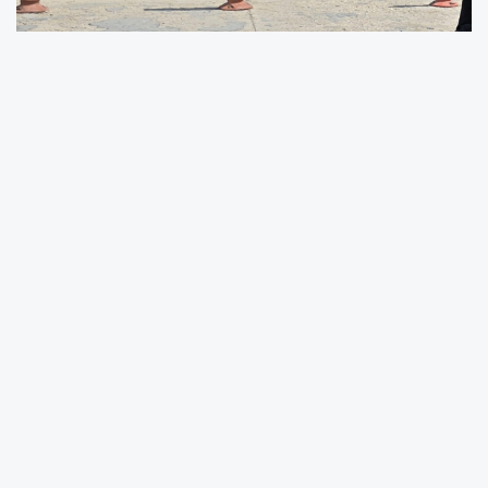
Bursa’nın İnegöl ilçesinde hakkında kesinleşmiş
19 yıl hapis cezası bulunan ve yaklaşık 3 ay
önce cezaevinden firar ettiği öğrenilen şahıs,
polis ekiplerinin düzenlediği operasyonla
yakalandı.
İnegöl Emniyet Müdürlüğü ekipleri, silahlı tehdit
suçlarından aranan ve cezaevi firarisi olan
Cüneyt K.’nin (50) izini sürerek saklandığı
adresi tespit etti. Yapılan çalışmalar
sonucunda şüphelinin Sinanbey Mahallesi’nde
bir akrabasının evinde gizlendiği belirlendi.
Belirlenen adrese operasyon düzenleyen
ekipler, firari hükümlüyü kıskıvrak yakalayarak