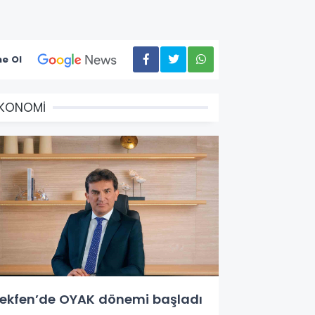
e Ol
EKONOMİ
ekfen’de OYAK dönemi başladı