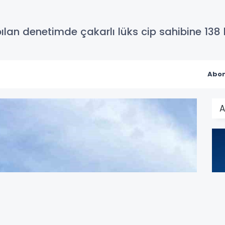
lan denetimde çakarlı lüks cip sahibine 138 bi
Abon
A