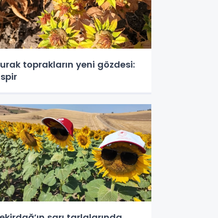
urak toprakların yeni gözdesi:
spir
ekirdağ’ın sarı tarlalarında