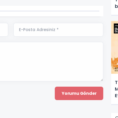
b
E-Posta Adresiniz *
T
M
E