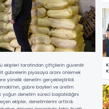
K
ekipleri tarafından çiftçilerin güvenilir
K
lit gübrelerin piyasaya arzını önlemek
e yönelik denetim gerçekleştirildi.
aklı’nın, gübre bayileri ve üretim
k yoğun denetim süreci başlatıldığını
n ekipler, denetimlerini arttırdı.
kbahar dönemi öncesinde fahiş fiyatlı