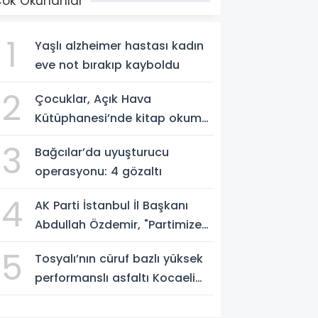
ok Okunanlar
1
Yaşlı alzheimer hastası kadın
eve not bırakıp kayboldu
2
Çocuklar, Açık Hava
Kütüphanesi’nde kitap okuma
alışkanlığı kazanıyorlar
3
Bağcılar’da uyuşturucu
operasyonu: 4 gözaltı
4
AK Parti İstanbul İl Başkanı
Abdullah Özdemir, "Partimize
katılımlar sadece AK Parti’nin
5
Tosyalı’nın cüruf bazlı yüksek
değil, Türkiye’nin büyümesidir"
performanslı asfaltı Kocaeli
yollarında