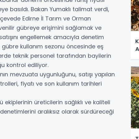
ye basıldı. Bakan Yumaklı talimat verdi,
çerçevede Edirne İl Tarım ve Orman
üvenilir gübreye erişimini sağlamak ve
n satışını engellemek amacıyla denetim
K
nde gübre kullanım sezonu öncesinde eş
A
rde teknik personel tarafından bayilerin
u kontrol ediliyor.
arının mevzuata uygunluğunu, satışı yapılan
olleri, fiyatı ve son kullanım tarihleri
iplerinin üreticilerin sağlıklı ve kaliteli
 denetimlerini aralıksız olarak sürdüreceği
T