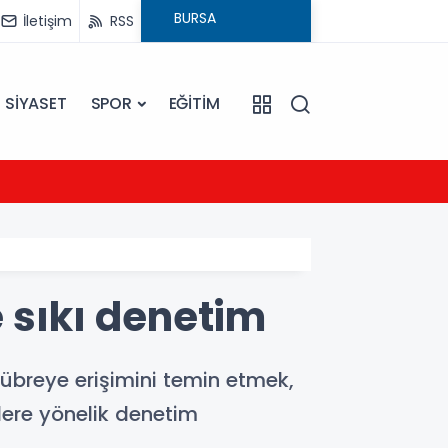
İletişim
RSS
SİYASET
SPOR
EĞİTİM
21:54
UEFA Ş
 sıkı denetim
gübreye erişimini temin etmek,
lere yönelik denetim