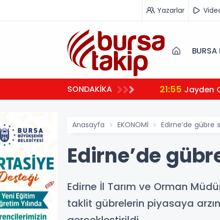
Yazarlar
Vide
BURSA 
21:55
SONDAKİKA
Jayden 
Anasayfa
EKONOMİ
Edirne’de gübre s
Edirne’de gübre
Edirne İl Tarım ve Orman Müdürl
taklit gübrelerin piyasaya arz