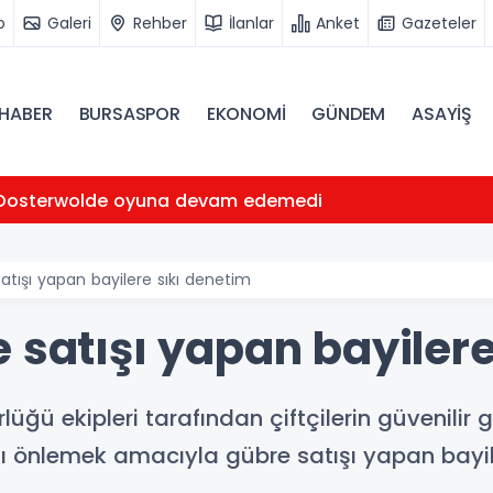
o
Galeri
Rehber
İlanlar
Anket
Gazeteler
HABER
BURSASPOR
EKONOMİ
GÜNDEM
ASAYİŞ
Oosterwolde oyuna devam edemedi
atışı yapan bayilere sıkı denetim
 satışı yapan bayilere
üğü ekipleri tarafından çiftçilerin güvenilir 
ını önlemek amacıyla gübre satışı yapan bayi