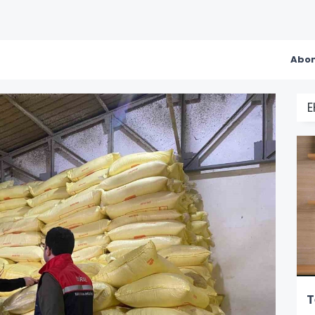
Abon
T