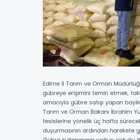
Edirne İl Tarım ve Orman Müdürlüğü 
gübreye erişimini temin etmek, tak
amacıyla gübre satışı yapan bayiler
Tarım ve Orman Bakanı İbrahim Yum
tesislerine yönelik üç hafta sürece
duyurmasının ardından harekete geçe
Gübre kullanımının yoğun olduğu il