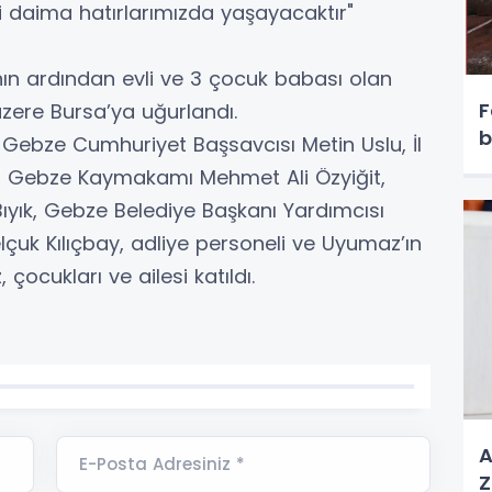
i daima hatırlarımızda yaşayacaktır"
ının ardından evli ve 3 çocuk babası olan
F
zere Bursa’ya uğurlandı.
b
, Gebze Cumhuriyet Başsavcısı Metin Uslu, İl
 Gebze Kaymakamı Mehmet Ali Özyiğit,
ıyık, Gebze Belediye Başkanı Yardımcısı
uk Kılıçbay, adliye personeli ve Uyumaz’ın
çocukları ve ailesi katıldı.
A
E-Posta Adresiniz *
Z