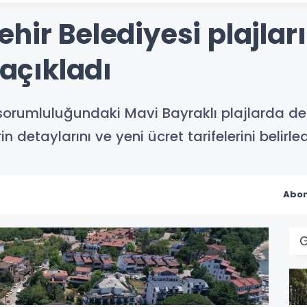
hir Belediyesi plajlar
 açıkladı
, sorumluluğundaki Mavi Bayraklı plajlarda d
 detaylarını ve yeni ücret tarifelerini belirled
Abon
G