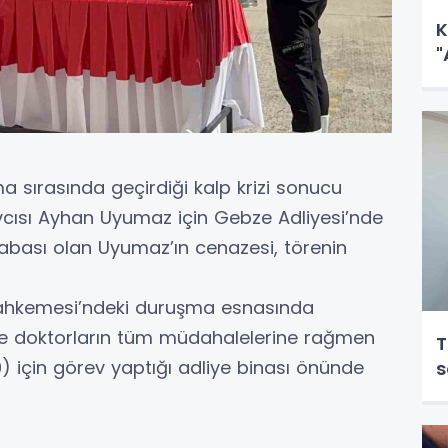
K
"
a sırasında geçirdiği kalp krizi sonucu
cısı Ayhan Uyumaz için Gebze Adliyesi’nde
babası olan Uyumaz’ın cenazesi, törenin
 Mahkemesi’ndeki duruşma esnasında
ve doktorların tüm müdahalelerine rağmen
T
için görev yaptığı adliye binası önünde
s