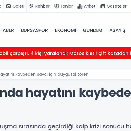
o
Galeri
Rehber
İlanlar
Anket
Gazeteler
HABER
BURSASPOR
EKONOMİ
GÜNDEM
ASAYİŞ
obil çarpıştı, 4 kişi yaralandı: Motosikletli çift kazadan 
ayatını kaybeden savcı için duygusal tören
nda hayatını kaybeden
ruşma sırasında geçirdiği kalp krizi sonucu