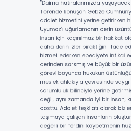
"Daima hatıralarımızda yaşayacakt
Törende konuşan Gebze Cumhuriyet
adalet hizmetini yerine getirirken
Uyumaz’ı uğurlamanın derin üzüntüs
insan için kaçınılmaz bir hakikat o
daha derin izler bıraktığını ifade e
hizmet ederken ebediyete intikal e
derinden sarsmış ve büyük bir üzü
görevi boyunca hukukun üstünlüğün
meslek ahlakıyla çevresinde saygı 
sorumluluk bilinciyle yerine getirmiş
değil, aynı zamanda iyi bir insan, k
dosttu. Adalet teşkilatı olarak biz
taşımaya çalışan insanların oluştur
değerli bir ferdini kaybetmenin hü