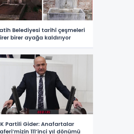
atih Belediyesi tarihî çeşmeleri
irer birer ayağa kaldırıyor
K Partili Gider: Anafartalar
aferi’mizin 111’inci yıl dönümü