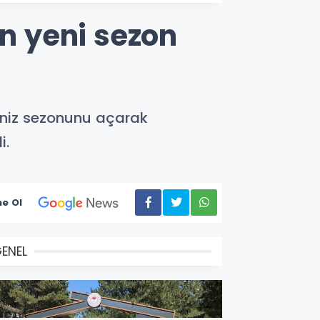
ın yeni sezon
eniz sezonunu açarak
i.
e Ol
ENEL