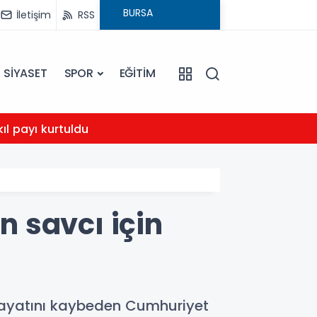
İletişim
RSS
SİYASET
SPOR
EĞİTİM
23:01
kıl payı kurtuldu
Karac
 savcı için
 hayatını kaybeden Cumhuriyet