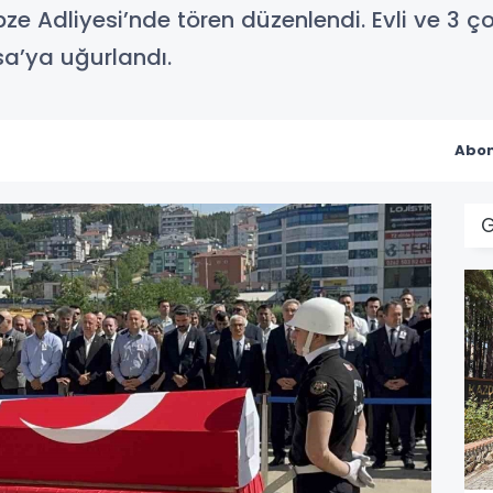
e Adliyesi’nde tören düzenlendi. Evli ve 3 
sa’ya uğurlandı.
Abon
G