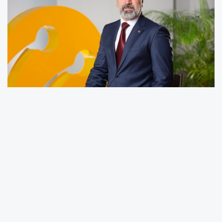
Türkiye’nin ilk kurumsal üniversitelerinden
Turkcell Akademi, dünyanın en prestijli
organizasyonlarından ATD (Association for
Talent Development) tarafından "BEST"
ödülüne layık görüldü. Fortune 500 şirketleri
dahil dünya çapında 200’den fazla küresel
şirketin başvurduğu organizasyonda akademi,
ödül kazanan kurumlar arasında yer aldı.