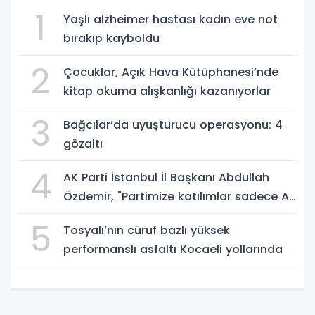
1
Yaşlı alzheimer hastası kadın eve not
bırakıp kayboldu
2
Çocuklar, Açık Hava Kütüphanesi’nde
kitap okuma alışkanlığı kazanıyorlar
3
Bağcılar’da uyuşturucu operasyonu: 4
gözaltı
4
AK Parti İstanbul İl Başkanı Abdullah
Özdemir, "Partimize katılımlar sadece AK
Parti’nin değil, Türkiye’nin büyümesidir"
5
Tosyalı’nın cüruf bazlı yüksek
performanslı asfaltı Kocaeli yollarında